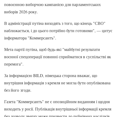
повоєнною виборчою кампанією для парламентських
виборів 2026 року.
В адміністрації путіна виходять з того, що кінець "СВО"
наближається, і до цього потрібно бути готовими", — цитує
інформатора "Коммерсантъ".
Мета партії путіна, щоб будь-які "майбутні результати
воєнної спецоперації повинні сприйматися в суспільстві як
перемога".
За інформацією BILD, німецька сторона вважає, що
внутрішня інформація з кремля не могла бути опублікована
без його згоди.
Газета "Коммерсантъ" не є опозиційним виданням і щодня
виходить у росії. Публікація внутрішньої інформації кремля
без дозволу зверху може призвести до руйнівних наслідків