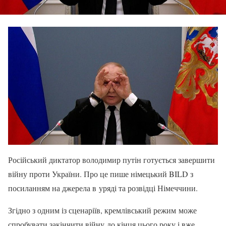
Російський диктатор володимир путін готується завершити
війну проти України. Про це пише німецький BILD з
посиланням на джерела в уряді та розвідці Німеччини.
Згідно з одним із сценаріїв, кремлівський режим може
спробувати закінчити війну до кінця цього року і вже