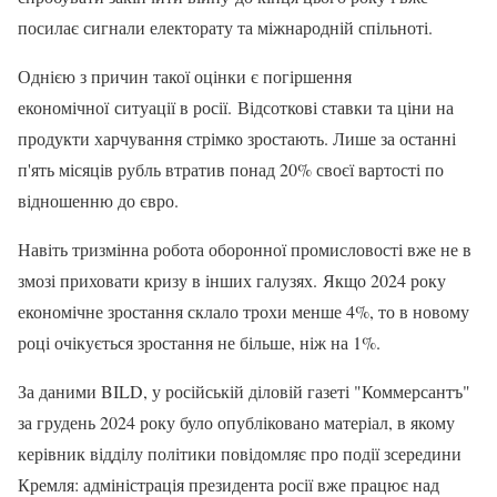
посилає сигнали електорату та міжнародній спільноті.
Однією з причин такої оцінки є погіршення
економічної ситуації в росії. Відсоткові ставки та ціни на
продукти харчування стрімко зростають. Лише за останні
п'ять місяців рубль втратив понад 20% своєї вартості по
відношенню до євро.
Навіть тризмінна робота оборонної промисловості вже не в
змозі приховати кризу в інших галузях. Якщо 2024 року
економічне зростання склало трохи менше 4%, то в новому
році очікується зростання не більше, ніж на 1%.
За даними BILD, у російській діловій газеті "Коммерсантъ"
за грудень 2024 року було опубліковано матеріал, в якому
керівник відділу політики повідомляє про події зсередини
Кремля: адміністрація президента росії вже працює над