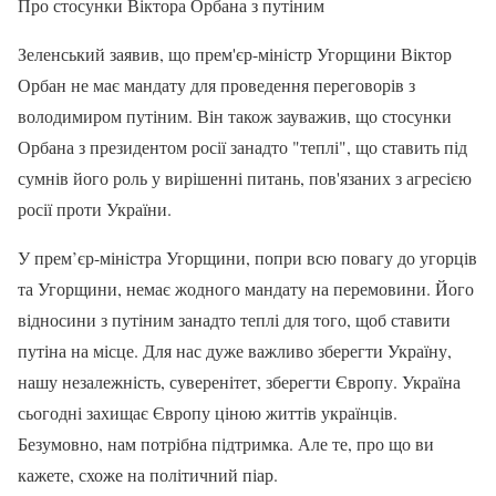
Про стосунки Віктора Орбана з путіним
Зеленський заявив, що прем'єр-міністр Угорщини Віктор
Орбан не має мандату для проведення переговорів з
володимиром путіним. Він також зауважив, що стосунки
Орбана з президентом росії занадто "теплі", що ставить під
сумнів його роль у вирішенні питань, пов'язаних з агресією
росії проти України.
У прем’єр-міністра Угорщини, попри всю повагу до угорців
та Угорщини, немає жодного мандату на перемовини. Його
відносини з путіним занадто теплі для того, щоб ставити
путіна на місце. Для нас дуже важливо зберегти Україну,
нашу незалежність, суверенітет, зберегти Європу. Україна
сьогодні захищає Європу ціною життів українців.
Безумовно, нам потрібна підтримка. Але те, про що ви
кажете, схоже на політичний піар.