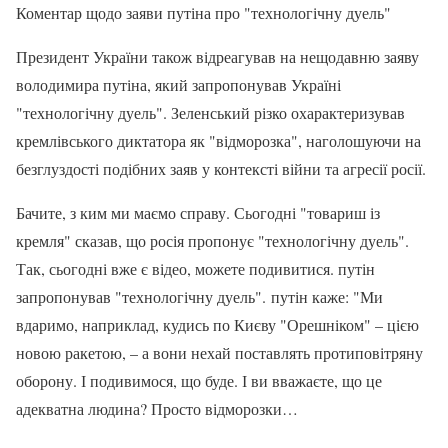
Коментар щодо заяви путіна про "технологічну дуель"
Президент України також відреагував на нещодавню заяву
володимира путіна, який запропонував Україні
"технологічну дуель". Зеленський різко охарактеризував
кремлівського диктатора як "відморозка", наголошуючи на
безглуздості подібних заяв у контексті війни та агресії росії.
Бачите, з ким ми маємо справу. Сьогодні "товариш із
кремля" сказав, що росія пропонує "технологічну дуель".
Так, сьогодні вже є відео, можете подивитися. путін
запропонував "технологічну дуель". путін каже: "Ми
вдаримо, наприклад, кудись по Києву "Орешніком" – цією
новою ракетою, – а вони нехай поставлять протиповітряну
оборону. І подивимося, що буде. І ви вважаєте, що це
адекватна людина? Просто відморозки…