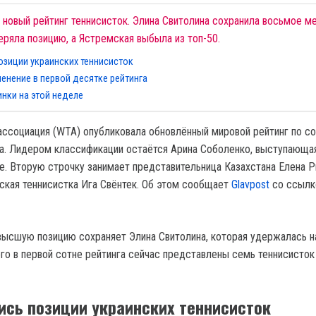
новый рейтинг теннисисток. Элина Свитолина сохранила восьмое ме
ряла позицию, а Ястремская выбыла из топ-50.
озиции украинских теннисисток
енение в первой десятке рейтинга
инки на этой неделе
ассоциация (WTA) опубликовала обновлённый мировой рейтинг по с
да. Лидером классификации остаётся Арина Соболенко, выступающа
е. Вторую строчку занимает представительница Казахстана Елена Р
ьская теннисистка Ига Свёнтек. Об этом сообщает
Glavpost
со ссылк
высшую позицию сохраняет Элина Свитолина, которая удержалась н
го в первой сотне рейтинга сейчас представлены семь теннисисток
ись позиции украинских теннисисток