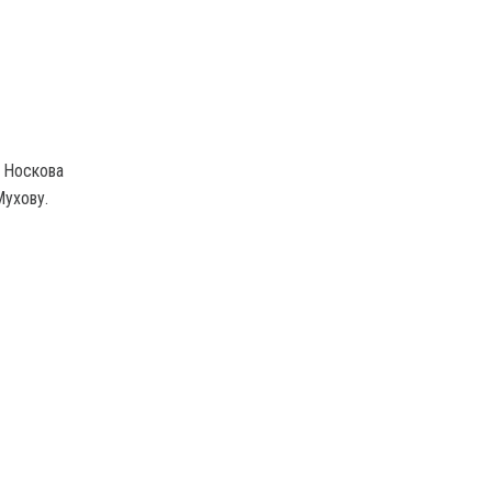
а Носкова
Мухову.