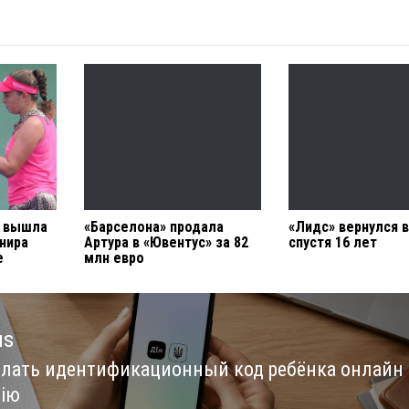
 вышла
«Барселона» продала
«Лидс» вернулся 
рнира
Артура в «Ювентус» за 82
спустя 16 лет
е
млн евро
us
елать идентификационный код ребёнка онлайн
us
Дію