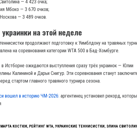
Свитолина — 4 423 очка;
ия Мбоко — 3 670 очков;
Носкова — 3 489 очков.
 украинки на этой неделе
теннисистки продолжают подготовку к Уимблдону на травяных турни
явлена на соревнования категории WTA 500 в Бад-Хомбурге.
 в Истборне ожидаются выступления сразу трёх украинок — Юлии
елины Калининой и Дарьи Снигур. Эти соревнования станут заключи
еред стартом главного травяного турнира сезона.
и вошел в историю ЧМ-2026:
аргентинец установил рекорд, котор
я
,
МАРТА КОСТЮК
,
РЕЙТИНГ WTA
,
УКРАИНСКИЕ ТЕННИСИСТКИ
,
ЭЛИНА СВИТОЛИ