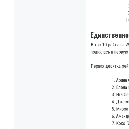
Единственно
В топ-10 рейтинга 
поднялась в первую
Первая десятка ре
Арина 
Елена 
Ига Св
Джесси
Мирра 
Аманда
Коко Г