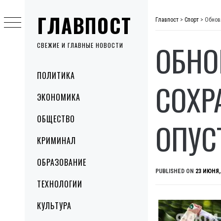
Skip
ГЛАВПОСТ
to
Главпост
>
Спорт
>
Обнов
content
ОБНО
СВЕЖИЕ И ГЛАВНЫЕ НОВОСТИ
Primary
ПОЛИТИКА
Menu
СОХР
ЭКОНОМИКА
ОБЩЕСТВО
ОПУС
КРИМИНАЛ
ОБРАЗОВАНИЕ
PUBLISHED ON
23 ИЮНЯ,
ТЕХНОЛОГИИ
КУЛЬТУРА