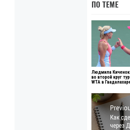
ПО ТЕМЕ
Людмила Киченок
во второй круг ту
WTA в Гвадалахар
Навигация
по
Previo
записям
Как сд
Previo
через 
post: