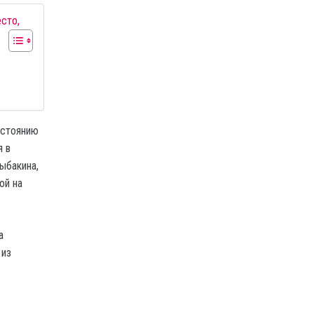
сто,
остоянию
я в
ыбакина,
ой на
а
 из