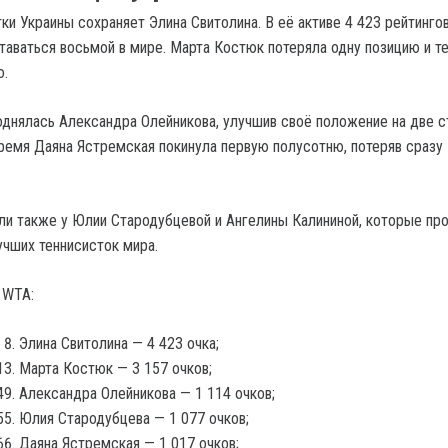
ки Украины сохраняет Элина Свитолина. В её активе 4 423 рейтингов
ставаться восьмой в мире. Марта Костюк потеряла одну позицию и т
о.
поднялась Александра Олейникова, улучшив своё положение на две с
 время Даяна Ястремская покинула первую полусотню, потеряв сразу
и также у Юлии Стародубцевой и Ангелины Калининой, которые п
учших теннисисток мира.
 WTA:
Элина Свитолина — 4 423 очка;
Марта Костюк — 3 157 очков;
Александра Олейникова — 1 114 очков;
Юлия Стародубцева — 1 077 очков;
Даяна Ястремская — 1 017 очков;