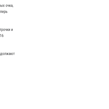
ых очка,
еперь
трочки и
 16
родолжают