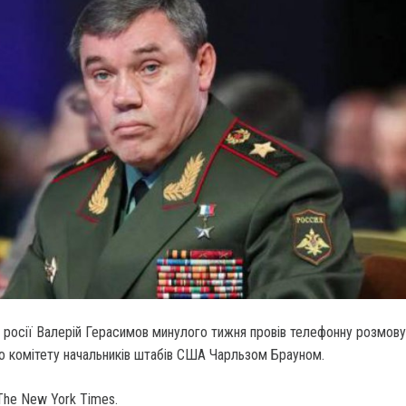
 росії Валерій Герасимов минулого тижня провів телефонну розмову
о комітету начальників штабів США Чарльзом Брауном.
The New York Times.