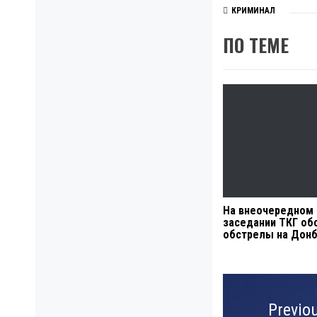
КРИМИНАЛ
ПО ТЕМЕ
На внеочередном
заседании ТКГ об
обстрелы на Дон
Навигация
по
Previo