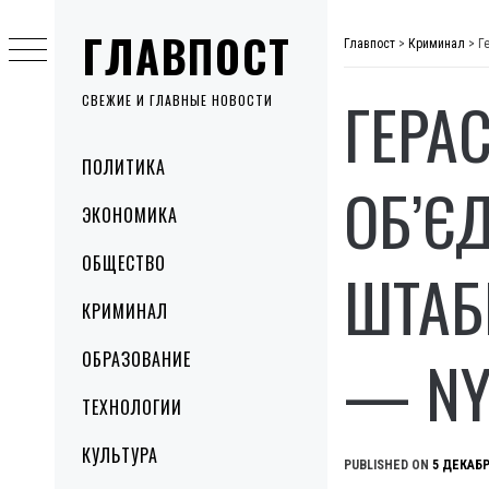
Skip
ГЛАВПОСТ
to
Главпост
>
Криминал
>
Г
content
ГЕРА
СВЕЖИЕ И ГЛАВНЫЕ НОВОСТИ
Primary
ПОЛИТИКА
Menu
ОБ’Є
ЭКОНОМИКА
ОБЩЕСТВО
ШТАБ
КРИМИНАЛ
— NY
ОБРАЗОВАНИЕ
ТЕХНОЛОГИИ
КУЛЬТУРА
PUBLISHED ON
5 ДЕКАБР