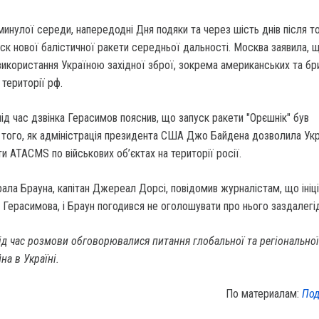
инулої середи, напередодні Дня подяки та через шість днів після то
уск нової балістичної ракети середньої дальності. Москва заявила, 
використання Україною західної зброї, зокрема американських та бр
 території рф.
під час дзвінка Герасимов пояснив, що запуск ракети "Орєшнік" був
 того, як адміністрація президента США Джо Байдена дозволила Укр
и ATACMS по військових об’єктах на території росії.
ла Брауна, капітан Джереал Дорсі, повідомив журналістам, що ініц
д Герасимова, і Браун погодився не оголошувати про нього заздалегі
ід час розмови обговорювалися питання глобальної та регіональної
на в Україні.
По материалам:
Под