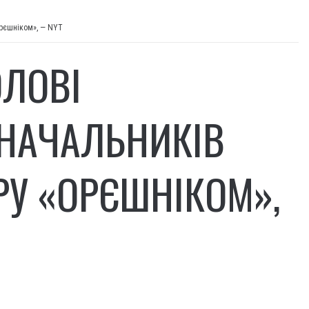
Орєшніком», — NYT
ОЛОВІ
 НАЧАЛЬНИКІВ
РУ «ОРЄШНІКОМ»,