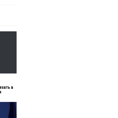
ехать в
в