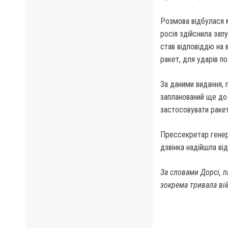
Розмова відбулася м
росія здійснила зап
став відповіддю на 
ракет, для ударів по
За даними видання, 
запланований ще до
застосовувати ракет
Прессекретар генера
дзвінка надійшла ві
За словами Дорсі, п
зокрема тривала вій