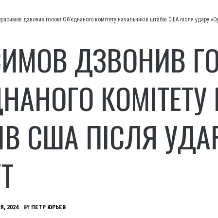
ерасимов дзвонив голові Об’єднаного комітету начальників штабів США після удару «
СИМОВ ДЗВОНИВ Г
ДНАНОГО КОМІТЕТУ
ІВ США ПІСЛЯ УДА
T
Я, 2024
BY
ПЕТР ЮРЬЕВ