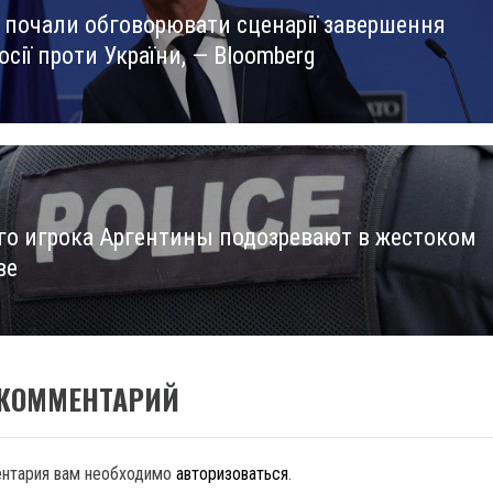
 почали обговорювати сценарії завершення
us
осії проти України, — Bloomberg
о игрока Аргентины подозревают в жестоком
ве
 КОММЕНТАРИЙ
ентария вам необходимо
авторизоваться
.