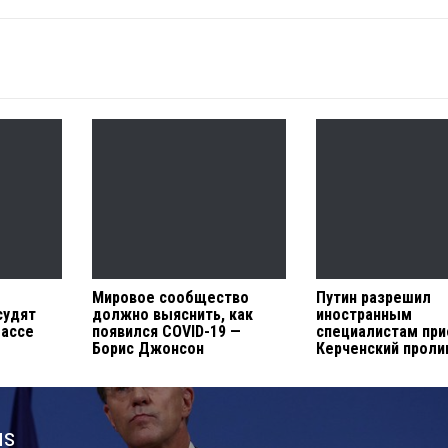
Мировое сообщество
Путин разрешил
судят
должно выяснить, как
иностранным
бассе
появился COVID-19 —
специалистам при
Борис Джонсон
Керченский проли
us