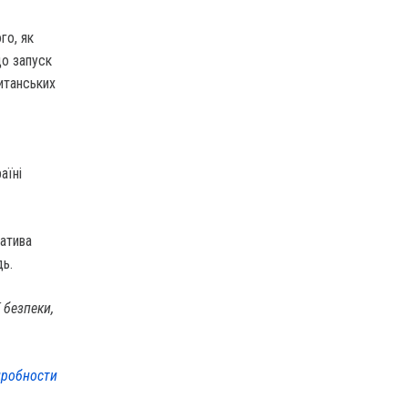
го, як
що запуск
итанських
аїні
іатива
дь.
 безпеки,
робности