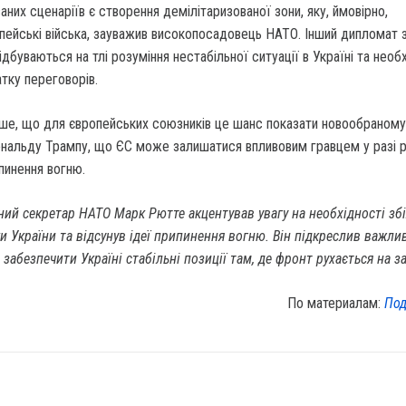
аних сценаріїв є створення демілітаризованої зони, яку, ймовірно,
ейські війська, зауважив високопосадовець НАТО. Інший дипломат з
дбуваються на тлі розуміння нестабільної ситуації в Україні та необ
тку переговорів.
ше, що для європейських союзників це шанс показати новообраному
альду Трампу, що ЄС може залишатися впливовим гравцем у разі ре
пинення вогню.
ний секретар НАТО Марк Рютте акцентував увагу на необхідності зб
и України та відсунув ідеї припинення вогню. Він підкреслив важли
 забезпечити Україні стабільні позиції там, де фронт рухається на за
По материалам:
Под