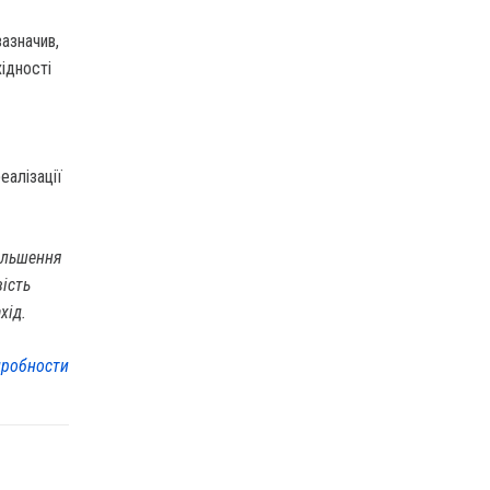
азначив,
хідності
алізації
ільшення
вість
хід.
робности