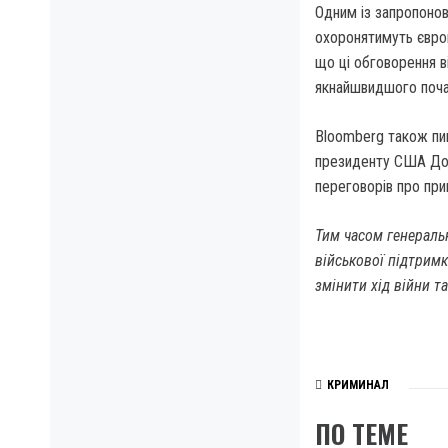
Одним із запропонов
охоронятимуть європ
що ці обговорення ві
якнайшвидшого поча
Bloomberg також пи
президенту США Дон
переговорів про при
Тим часом генераль
військової підтримк
змінити хід війни та
КРИМИНАЛ
ПО ТЕМЕ