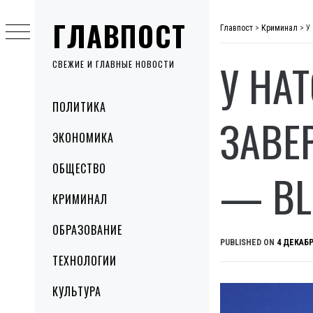
Skip
ГЛАВПОСТ
to
Главпост
>
Криминал
>
У
content
У НА
СВЕЖИЕ И ГЛАВНЫЕ НОВОСТИ
Primary
ПОЛИТИКА
Menu
ЗАВЕ
ЭКОНОМИКА
ОБЩЕСТВО
— BL
КРИМИНАЛ
ОБРАЗОВАНИЕ
PUBLISHED ON
4 ДЕКАБР
ТЕХНОЛОГИИ
КУЛЬТУРА