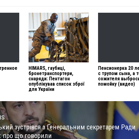
тренное
HIMARS, гаубиці,
Пенсионерка 20 л
бронетранспортери,
с трупом сына, а 
снаряди: Пентагон
сожителя выброс
опублікував список зброї
помойку (видео)
для України
us
ький зустрівся з Генеральним секретарем Ради
us
: про що говорили