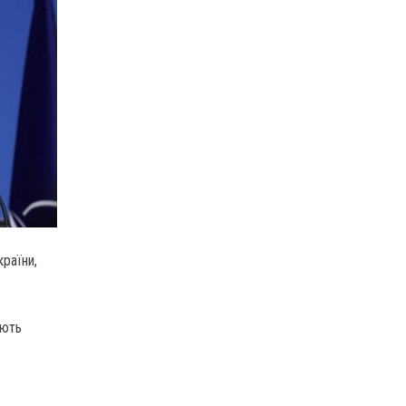
країни,
ають