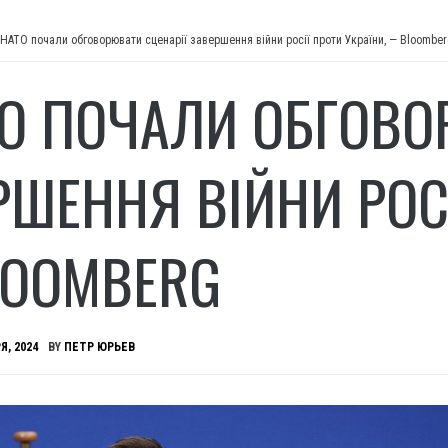
 НАТО почали обговорювати сценарії завершення війни росії проти України, — Bloombe
ТО ПОЧАЛИ ОБГОВО
РШЕННЯ ВІЙНИ РОСІ
OOMBERG
Я, 2024
BY
ПЕТР ЮРЬЕВ