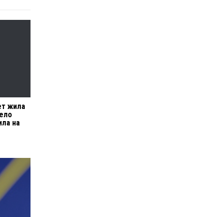
ет жила
тело
ила на