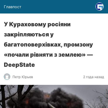
Главпост
У Кураховому росіяни
закріпляються у
багатоповерхівках, промзону
«почали рівняти з землею» —
DeepState
Петр Юрьев
2 года назад