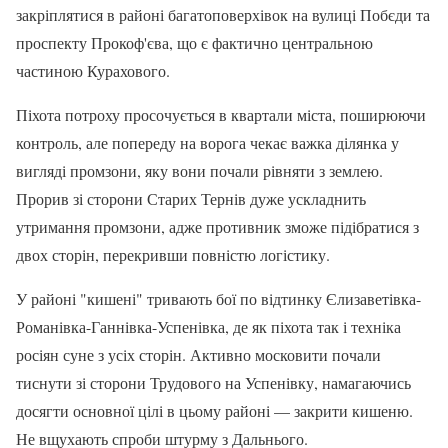
закріплятися в районі багатоповерхівок на вулиці Побєди та
проспекту Прокоф'єва, що є фактично центральною
частиною Курахового.
Піхота потроху просочується в квартали міста, поширюючи
контроль, але попереду на ворога чекає важка ділянка у
вигляді промзони, яку вони почали рівняти з землею.
Прорив зі сторони Старих Тернів дуже ускладнить
утримання промзони, адже противник зможе підібратися з
двох сторін, перекривши повністю логістику.
У районі "кишені" тривають бої по відтинку Єлизаветівка-
Романівка-Ганнівка-Успенівка, де як піхота так і техніка
росіян суне з усіх сторін. Активно московити почали
тиснути зі сторони Трудового на Успенівку, намагаючись
досягти основної цілі в цьому районі — закрити кишеню.
Не вщухають спроби штурму з Дальнього.