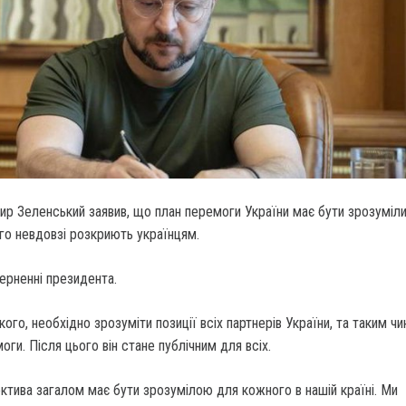
р Зеленський заявив, що план перемоги України має бути зрозуміл
ого невдовзі розкриють українцям.
ерненні президента.
ого, необхідно зрозуміти позиції всіх партнерів України, та таким ч
ги. Після цього він стане публічним для всіх.
тива загалом має бути зрозумілою для кожного в нашій країні. Ми