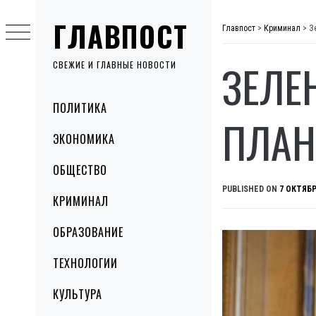
Skip
ГЛАВПОСТ
to
Главпост
>
Криминал
>
З
content
ЗЕЛЕ
СВЕЖИЕ И ГЛАВНЫЕ НОВОСТИ
Primary
ПОЛИТИКА
Menu
ПЛАН
ЭКОНОМИКА
ОБЩЕСТВО
PUBLISHED ON
7 ОКТЯБР
КРИМИНАЛ
ОБРАЗОВАНИЕ
ТЕХНОЛОГИИ
КУЛЬТУРА