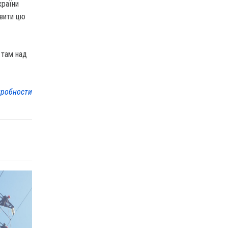
країни
авити цю
є там над
робности