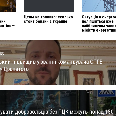
Цены на топливо: сколько
Ситуація в енерго
кий
стоит бензин в Украине
поліпшиться вже
антів» —
найближчим часо
міністр енергетик
us
ький підвищив у званні командувача ОТГВ
us
в» Драпатого
зувати добровольців без ТЦК можуть понад 130