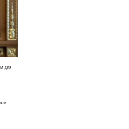
им для
ином