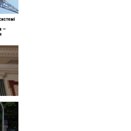
системі
м —
и