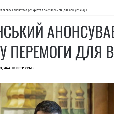
еленський анонсував розкриття плану перемоги для всіх українців
НСЬКИЙ АНОНСУВА
У ПЕРЕМОГИ ДЛЯ В
Я, 2024
BY
ПЕТР ЮРЬЕВ