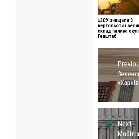
«ЗСУ знищили 3
вертольоти і вели
склад палива окуп
Генштаб
Навигация
по
Previo
записям
Зеленс
Previo
«Харкі
post:
Next
Мобілі
Next