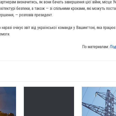
ртнерам визначитись, як вони бачать завершення цієї війни, місце У
рхітектурі безпеки, а також — зі спільними кроками, які можуть пост
вершення, — розповів президент.
 наразі очікує звіт від української команди у Вашингтоні, яка працю
емоги.
По материалам:
Под