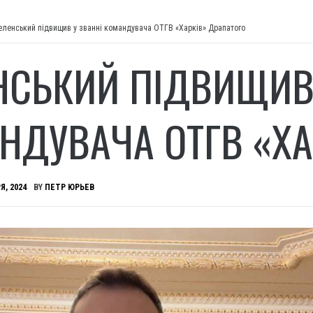
еленський підвищив у званні командувача ОТГВ «Харків» Драпатого
НСЬКИЙ ПІДВИЩИВ 
НДУВАЧА ОТГВ «ХА
Я, 2024
BY
ПЕТР ЮРЬЕВ