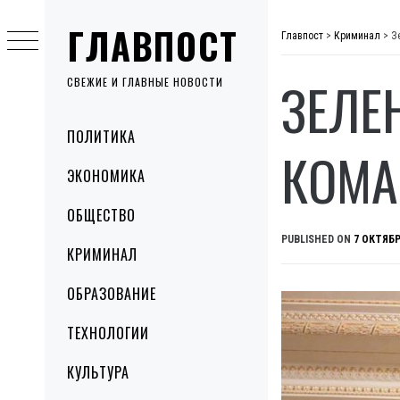
Skip
ГЛАВПОСТ
to
Главпост
>
Криминал
>
З
content
ЗЕЛЕ
СВЕЖИЕ И ГЛАВНЫЕ НОВОСТИ
Primary
ПОЛИТИКА
Menu
КОМА
ЭКОНОМИКА
ОБЩЕСТВО
PUBLISHED ON
7 ОКТЯБР
КРИМИНАЛ
ОБРАЗОВАНИЕ
ТЕХНОЛОГИИ
КУЛЬТУРА