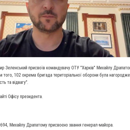
р Зеленський присвоїв командувачу ОТУ "Харків" Михайлу Драпато
м того, 102 окрема бригада територіальної оборони була нагородже
ть та відвагу".
айті Офісу президента.
№694, Михайлу Драпатому присвоєно звання генерал-майора.