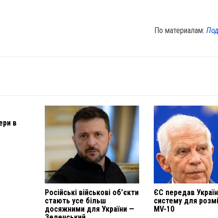
По материалам:
Под
ери в
Російські військові об’єкти
ЄС передав Україн
стають усе більш
систему для розм
досяжними для України —
MV-10
Зеленський