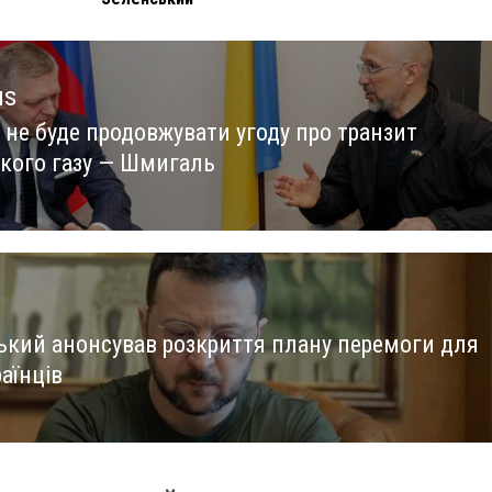
us
 не буде продовжувати угоду про транзит
us
ького газу — Шмигаль
ький анонсував розкриття плану перемоги для
раїнців