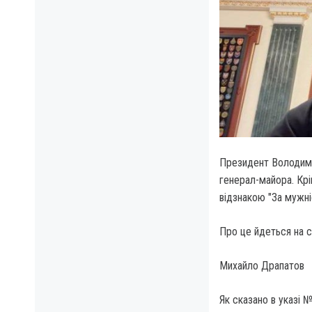
Президент Володими
генерал-майора. Крі
відзнакою "За мужніс
Про це йдеться на с
Михайло Драпатов
Як сказано в указі 