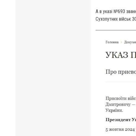
А в указі №693 зван
Сухопутних військ 