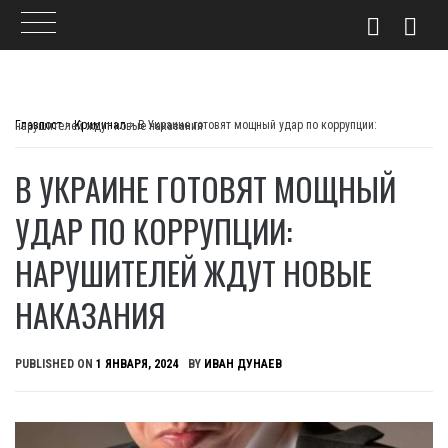
Skip
to
Главпост
>
Криминал
>
В Украине готовят мощный удар по коррупции: нарушителей ждут новые наказания
content
В УКРАИНЕ ГОТОВЯТ МОЩНЫЙ
УДАР ПО КОРРУПЦИИ:
НАРУШИТЕЛЕЙ ЖДУТ НОВЫЕ
НАКАЗАНИЯ
PUBLISHED ON
1 ЯНВАРЯ, 2024
BY
ИВАН ДУНАЕВ