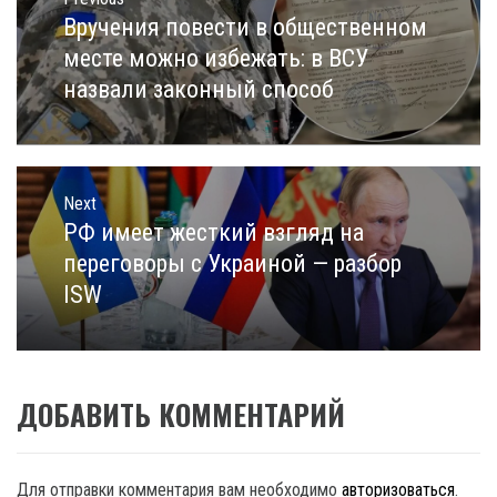
по
записям
Вручения повести в общественном
Previous
post:
месте можно избежать: в ВСУ
назвали законный способ
Next
РФ имеет жесткий взгляд на
Next
post:
переговоры с Украиной — разбор
ISW
ДОБАВИТЬ КОММЕНТАРИЙ
Для отправки комментария вам необходимо
авторизоваться
.