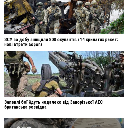
ЗСУ за добу знищили 800 окупантів і 14 крилатих ракет:
нові втрати ворога
Запеклі бої йдуть недалеко від Запорізької АЕС —
британська розвідка
Навигация
Previous