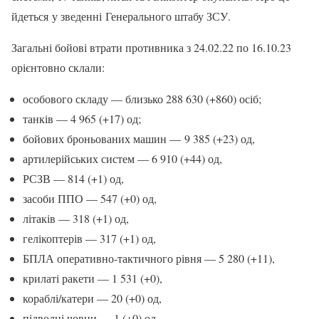
йдеться у зведенні Генерального штабу ЗСУ.
Загальні бойові втрати противника з 24.02.22 по 16.10.23
орієнтовно склали:
особового складу — близько 288 630 (+860) осіб;
танків — 4 965 (+17) од;
бойових броньованих машин — 9 385 (+23) од,
артилерійських систем — 6 910 (+44) од,
РСЗВ — 814 (+1) од,
засоби ППО — 547 (+0) од,
літаків — 318 (+1) од,
гелікоптерів — 317 (+1) од,
БПЛА оперативно-тактичного рівня — 5 280 (+11),
крилаті ракети — 1 531 (+0),
кораблі/катери — 20 (+0) од,
підводні човни — 1 (+0) од,