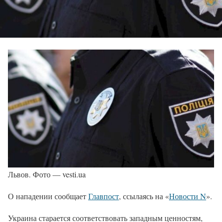
Львов. Фото — vesti.ua
О нападении сообщает
Главпост
, ссылаясь на «
Новости N
».
Украина старается соответствовать западным ценностям,