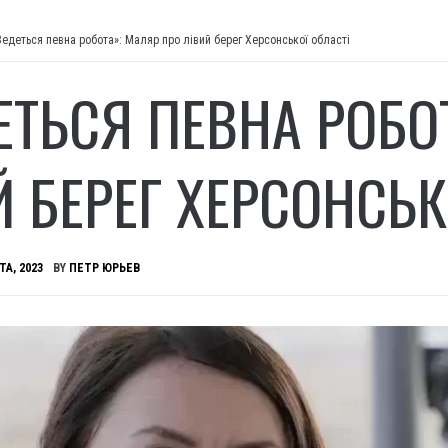
Ведеться певна робота»: Маляр про лівий берег Херсонської області
ЕТЬСЯ ПЕВНА РОБО
Й БЕРЕГ ХЕРСОНСЬК
ТА, 2023
BY
ПЕТР ЮРЬЕВ