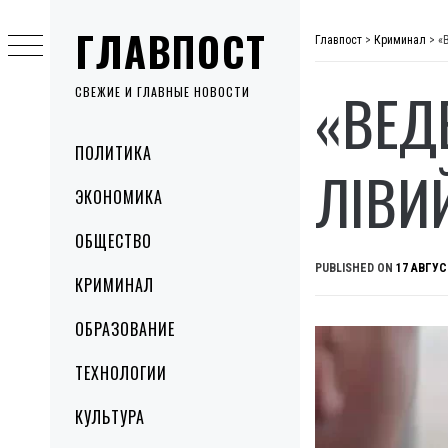
Skip
ГЛАВПОСТ
to
Главпост
>
Криминал
>
«
content
«ВЕД
СВЕЖИЕ И ГЛАВНЫЕ НОВОСТИ
Primary
ПОЛИТИКА
Menu
ЛІВИ
ЭКОНОМИКА
ОБЩЕСТВО
PUBLISHED ON
17 АВГУС
КРИМИНАЛ
ОБРАЗОВАНИЕ
ТЕХНОЛОГИИ
КУЛЬТУРА