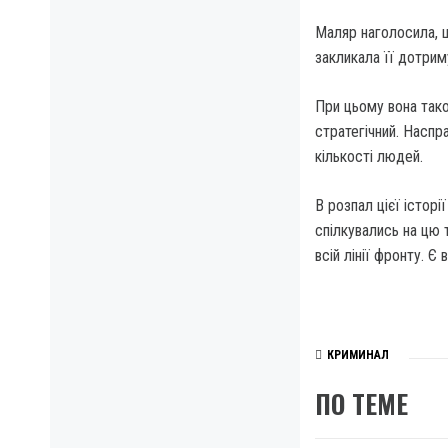
Маляр наголосила, що
закликала її дотрим
При цьому вона тако
стратегічний. Наспр
кількості людей.
В розпал цієї історі
спілкувались на цю т
всій лінії фронту. Є
КРИМИНАЛ
ПО ТЕМЕ