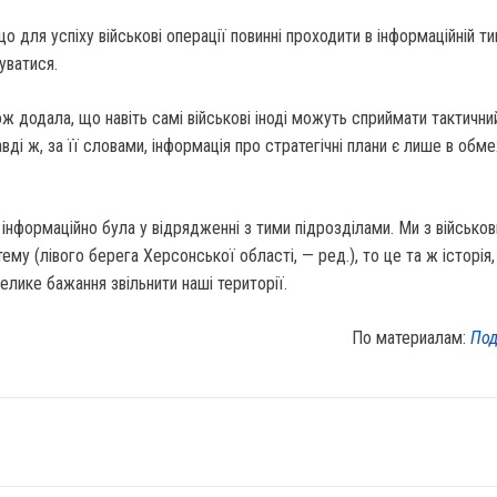
 для успіху військові операції повинні проходити в інформаційній ти
уватися.
ж додала, що навіть самі військові іноді можуть сприймати тактичний
авді ж, за її словами, інформація про стратегічні плани є лише в обм
ї інформаційно була у відрядженні з тими підрозділами. Ми з військо
ему (лівого берега Херсонської області, — ред.), то це та ж історія, 
 велике бажання звільнити наші території.
По материалам:
Под