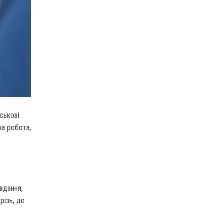
ськові
на робота,
вдання,
різь, де