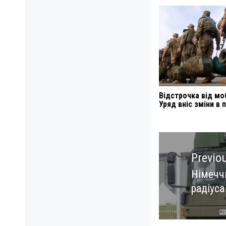
Відстрочка від моб
Уряд вніс зміни в 
Навигация
по
Previo
записям
Німечч
Previo
радіуса 
post: