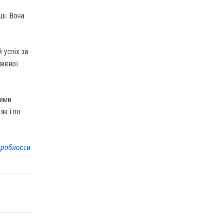
ші. Вона
 успіх за
еженої
вими
як і по
робности