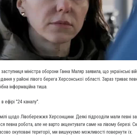
, заступниця міністра оборони Ганна Маляр заявила, що українські вій
вдання у районі лівого берега Херсонської області. Зараз триває пев
ібна інформаційна тиша.
в ефірі "24 каналу".
умілі щодо Лівобережжя Херсонщини. Деякі підрозділи мали певні за
ся певна робота, але не варто акцентувати саме на лівому березі. Ск
мчасово окуповані території, ми вишукуємо можливості повернути їх.