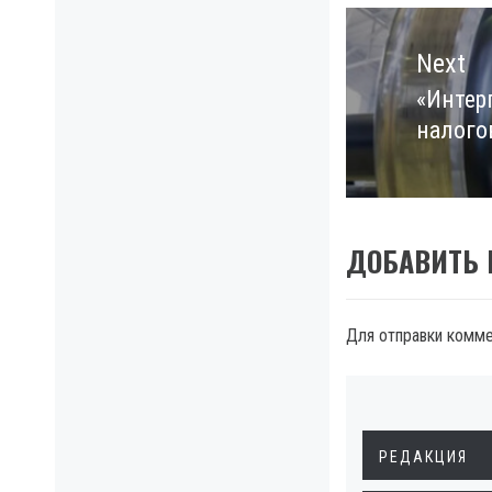
Next
«Интер
Next
налого
post:
ДОБАВИТЬ
Для отправки комм
РЕДАКЦИЯ