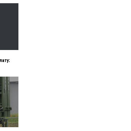
лату: