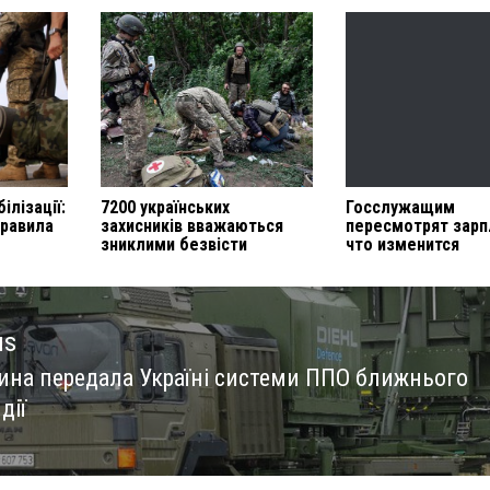
ілізації:
7200 українських
Госслужащим
правила
захисників вважаються
пересмотрят зарп
зниклими безвісти
что изменится
us
ина передала Україні системи ППО ближнього
us
дії