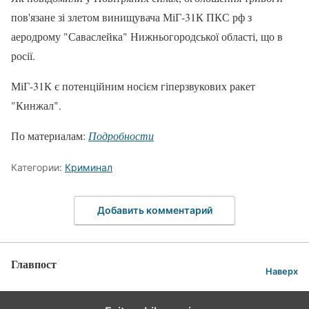
пов'язане зі злетом винищувача МіГ-31К ПКС рф з
аеродрому "Саваслейка" Нижньогородської області, що в
росії.
МіГ-31К є потенційним носієм гіперзвукових ракет
"Кинжал".
По материалам:
Подробности
Категории:
Криминал
Добавить комментарий
Главпост
Наверх