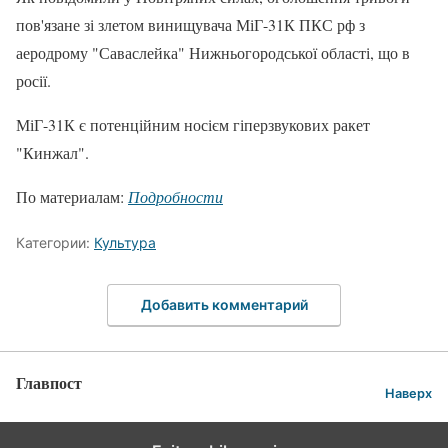
пов'язане зі злетом винищувача МіГ-31К ПКС рф з
аеродрому "Саваслейка" Нижньогородської області, що в
росії.
МіГ-31К є потенційним носієм гіперзвукових ракет
"Кинжал".
По материалам:
Подробности
Категории:
Культура
Добавить комментарий
Главпост
Наверх