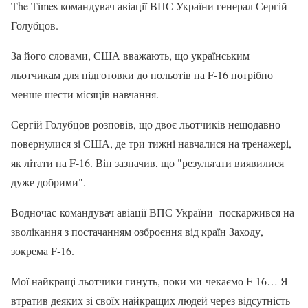
The Times командувач авіації ВПС України генерал Сергій
Голубцов.
За його словами, США вважають, що українським
льотчикам для підготовки до польотів на F-16 потрібно
менше шести місяців навчання.
Сергій Голубцов розповів, що двоє льотчиків нещодавно
повернулися зі США, де три тижні навчалися на тренажері,
як літати на F-16. Він зазначив, що "результати виявилися
дуже добрими".
Водночас командувач авіації ВПС України поскаржився на
зволікання з постачанням озброєння від країн Заходу,
зокрема F-16.
Мої найкращі льотчики гинуть, поки ми чекаємо F-16… Я
втратив деяких зі своїх найкращих людей через відсутність