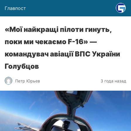
Главпост
«Мої найкращі пілоти гинуть,
поки ми чекаємо F-16» —
командувач авіації ВПС України
Голубцов
Петр Юрьев
3 года назад