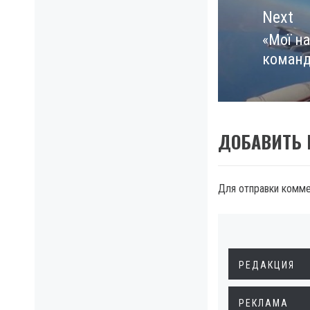
Next
«Мої на
Next
команд
post:
ДОБАВИТЬ
Для отправки комм
РЕДАКЦИЯ
РЕКЛАМА