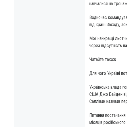
навчалися на тренаж
Водночас командувач
від країн Заходу, зо
Мої найкращі льотчи
через відсутність н
Читайте також
Для чого Україні пот
Українська влада го
США Джо Байден від
Салліван називав пе
Питання постачання 
місяців російського