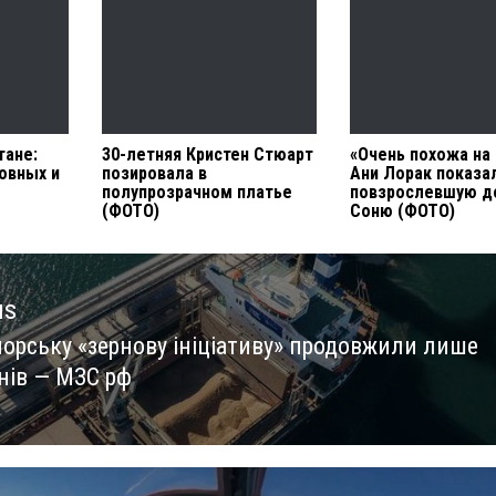
тане:
30-летняя Кристен Стюарт
«Очень похожа на
овных и
позировала в
Ани Лорак показа
полупрозрачном платье
повзрослевшую д
(ФОТО)
Соню (ФОТО)
us
орську «зернову ініціативу» продовжили лише
us
днів — МЗС рф