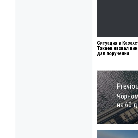
Ситуация в Казахс
Токаев назвал вин
дал поручения
Навигация
по
Previo
записям
Чорном
Previo
на 60 
post: