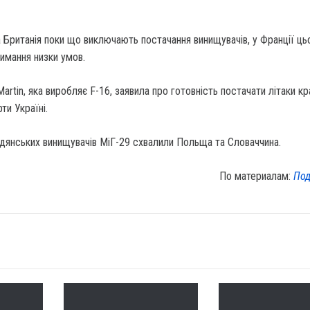
 Британія поки що виключають постачання винищувачів, у Франції ць
имання низки умов.
rtin, яка виробляє F-16, заявила про готовність постачати літаки кра
ти Україні.
дянських винищувачів МіГ-29 схвалили Польща та Словаччина.
По материалам:
Под