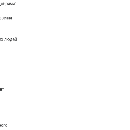
добрими".
роєння
щих людей
ент
ного