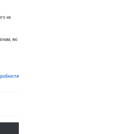
ого не
їнам, які
робности