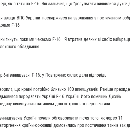
ері, як літати на F-16. Він зазначив, що "результати виявилися дуже 
 авіації ВПС України поскаржився на зволікання з постачанням озб
крема F-16.
ки гинуть, поки ми чекаємо F-16… Я втратив деяких зі своїх найкра
алежного обладнання.
рібні винищувачі F-16: у Повітряних силах дали відповідь
ворила, що країні потрібно близько 180 винищувачів. Раніше презид
мовився передавати Україні F-16 Україні. Його помічник Джейк
редачу винищувачів питанням довгострокової перспективи.
винищувачів Україні почали обговорювати після того, як через 11
 вторгнення країни-союзниці домовились про постачання танків захід