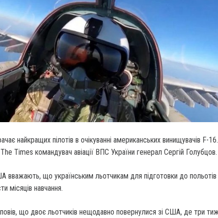
рачає найкращих пілотів в очікуванні американських винищувачів F-16.
ю The Times командувач авіації ВПС України генерал Сергій Голубцов.
А вважають, що українським льотчикам для підготовки до польотів 
и місяців навчання.
повів, що двоє льотчиків нещодавно повернулися зі США, де три тиж