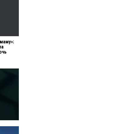
 маму»:
ла
очь