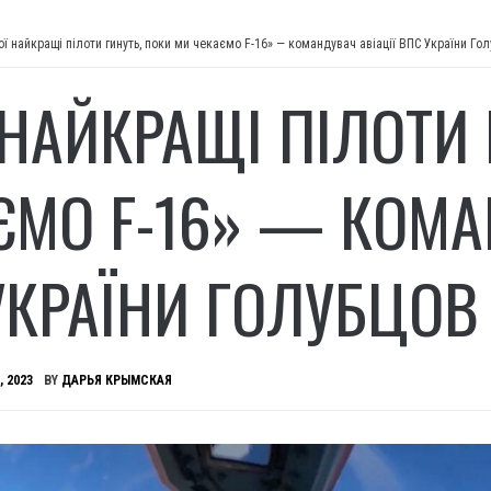
ої найкращі пілоти гинуть, поки ми чекаємо F-16» — командувач авіації ВПС України Го
 НАЙКРАЩІ ПІЛОТИ 
ЄМО F-16» — КОМА
УКРАЇНИ ГОЛУБЦОВ
, 2023
BY
ДАРЬЯ КРЫМСКАЯ