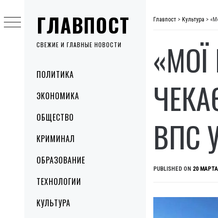
Skip
ГЛАВПОСТ
to
Главпост
>
Культура
>
«М
content
«МОЇ
СВЕЖИЕ И ГЛАВНЫЕ НОВОСТИ
Primary
ПОЛИТИКА
Menu
ЧЕКА
ЭКОНОМИКА
ОБЩЕСТВО
ВПС 
КРИМИНАЛ
ОБРАЗОВАНИЕ
PUBLISHED ON
20 МАРТА
ТЕХНОЛОГИИ
КУЛЬТУРА