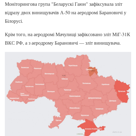
Моніторингова група "Беларускі Гаюн" зафіксувала зліт
відразу двох винищувачів А-50 на аеродромі Барановичі у
Білорусі.
Крім того, на аеродромі Мачулищі зафіксовано зліт МіГ-31К
ВКС РФ, а з аеродрому Барановичі — зліт винищувача.