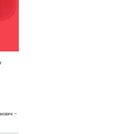
у.
ановичі —