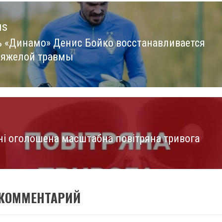
us
ь «Динамо» Денис Бойко восстанавливается
us
тяжелой травмы
їні оголошена масштабна повітряна тривога
 КОММЕНТАРИЙ