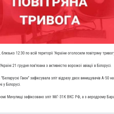
 близько 12:30 по всій території України оголосили повітряну тривог
Україні 21 грудня пов'язана з активністю ворожої авіації в Білорусі.
 "Беларускі Гаюн" зафіксувала зліт відразу двох винищувачів А-50 на
і у Білорусі.
ромі Мачулищі зафіксовано зліт МіГ-31К ВКС РФ, а з аеродрому Бар