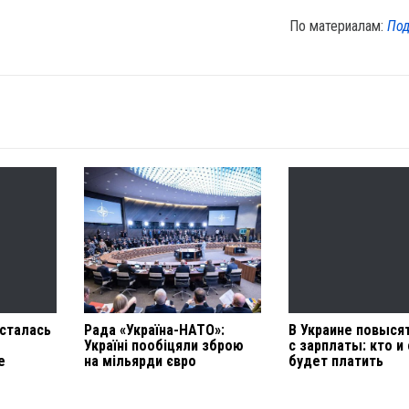
По материалам:
Под
асталась
Рада «Україна-НАТО»:
В Украине повыся
Україні пообіцяли зброю
с зарплаты: кто и
е
на мільярди євро
будет платить