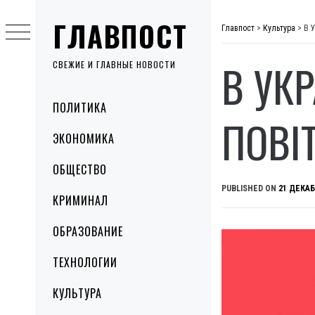
Skip
ГЛАВПОСТ
to
Главпост
>
Культура
>
В 
content
В УК
СВЕЖИЕ И ГЛАВНЫЕ НОВОСТИ
Primary
ПОЛИТИКА
Menu
ПОВІ
ЭКОНОМИКА
ОБЩЕСТВО
PUBLISHED ON
21 ДЕКАБ
КРИМИНАЛ
ОБРАЗОВАНИЕ
ТЕХНОЛОГИИ
КУЛЬТУРА