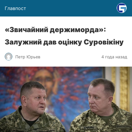
Главпост
«Звичайний держиморда»:
Залужний дав оцінку Суровікіну
Петр Юрьев
4 года назад