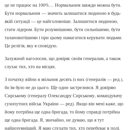
це не працює на 100%… Нормальним завжди можна бути.
Бути нормальним — значить залишатися людиною в будь-
якій ситуації — це найголовніше. Залишитися людиною,
стати лідером. Бути розумнішими, бути сильнішими, бути
талановитішими і при цьому намагатися керувати людьми.
Це релігія, яку я сповідую.
Залужний наголосив, що довіряє своїм генералам, а також
слухає тих, хто на місцях.
З початку війни я звільнив десять із них (генералів — ред.),
бо їм було не до цього. Ще один застрелився. Я довіряю
Сирському (генералу Олександру Сирському, командувачу
сухопутних військ України — ред). Якщо він мені каже, що
йому потрібна ще одна бригада, то йому справді потрібна
ще одна бригада. Я, звичайно, не думаю, що я тут
найрозумніший. Я маю слухати тих, хто перебуває в полі.