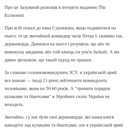
Про це Залужний розповів в інтерв'ю виданню The
Economist.
При всій повазі до пана Суровікіна, якщо подивитися на
нього, то це звичайний командир часів Петра І, скажімо так,
держиморда. Дивишся на нього і розумієш, що або ти
виконуєш завдання, або тобі кінець (or you’re fucked). А ми
давно зрозуміли, що такий підхід не працює.
За словами головнокомандувача ЗСУ, в українській армії
все інакше — іноді 21-річні лейтенанти командують
чоловіками, яким по 50-60 років. А "тримати порядок
кулаками та біцепсами" в Збройних силах України не
виходить.
Звичайно, і у нас були свої держиморди, які намагалися
наводити лад кулаками та біцепсами, але в українській армії