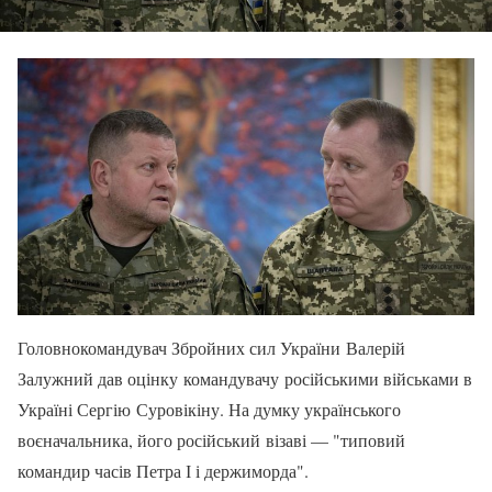
Головнокомандувач Збройних сил України Валерій
Залужний дав оцінку командувачу російськими військами в
Україні Сергію Суровікіну. На думку українського
воєначальника, його російський візаві — "типовий
командир часів Петра І і держиморда".