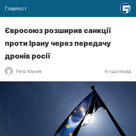
Главпост
Євросоюз розширив санкції
проти Ірану через передачу
дронів росії
Петр Юрьев
4 года назад