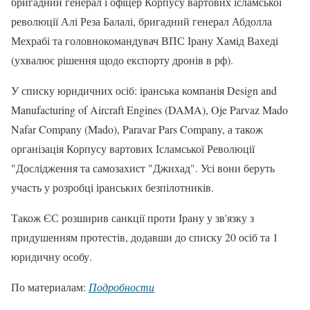
бригадний генерал і офіцер Корпусу вартових ісламської
революції Алі Реза Балалі, бригадний генерал Абдолла
Мехрабі та головнокомандувач ВПС Ірану Хамід Вахеді
(ухвалює рішення щодо експорту дронів в рф).
У списку юридичних осіб: іранська компанія Design and
Manufacturing of Aircraft Engines (DAMA), Oje Parvaz Mado
Nafar Company (Mado), Paravar Pars Company, а також
організація Корпусу вартових Ісламської Революції
"Дослідження та самозахист "Джихад". Усі вони беруть
участь у розробці іранських безпілотників.
Також ЄС розширив санкції проти Ірану у зв'язку з
придушенням протестів, додавши до списку 20 осіб та 1
юридичну особу.
По материалам:
Подробности