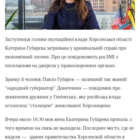
Заступниця голови окупаційної влади Херсонської області
Катерина Губарєва затримана у кримінальній справі про
економічний злочин. Про це повідомляють росЗМІ з
посиланням на джерела у правоохоронних органах.
Зранку її чоловік Павло Губарєв — колишній так званий
"народний губернатор" Донеччини — повідомив про
зникнення дружини у Генічеську, яку російська влада
оголосила "столицею" анексованої Херсонщини.
Вчера около 16:30 моя жена Екатерина Губарева пропала, с
того времени на связь не выходила. Последнее место, где ее
видели — здание правительства Херсонской области в