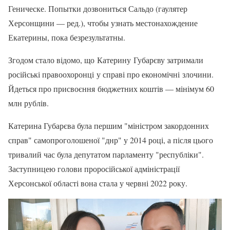
Геническе. Попытки дозвониться Сальдо (гаулятер
Херсонщини — ред.), чтобы узнать местонахождение
Екатерины, пока безрезультатны.
Згодом стало відомо, що Катерину Губарєву затримали
російські правоохоронці у справі про економічні злочини.
Йдеться про присвоєння бюджетних коштів — мінімум 60
млн рублів.
Катерина Губарєва була першим "міністром закордонних
справ" самопроголошеної "днр" у 2014 році, а після цього
тривалий час була депутатом парламенту "республіки".
Заступницею голови проросійської адміністрації
Херсонської області вона стала у червні 2022 року.