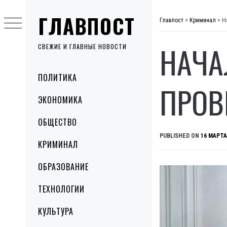
Skip
ГЛАВПОСТ
to
Главпост
>
Криминал
>
Н
content
НАЧА
СВЕЖИЕ И ГЛАВНЫЕ НОВОСТИ
Primary
ПОЛИТИКА
Menu
ПРОВ
ЭКОНОМИКА
ОБЩЕСТВО
PUBLISHED ON
16 МАРТА
КРИМИНАЛ
ОБРАЗОВАНИЕ
ТЕХНОЛОГИИ
КУЛЬТУРА