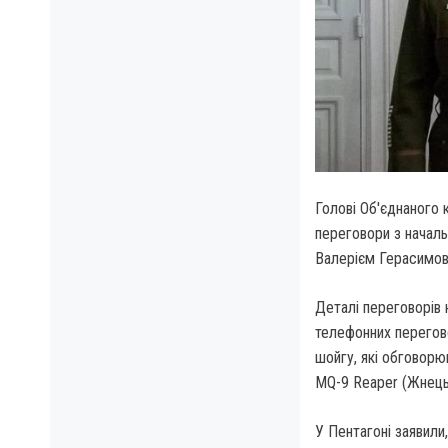
Голові Об'єднаного 
переговори з начал
Валерієм Герасимов
Деталі переговорів 
телефонних перегово
шойгу, які обговор
MQ-9 Reaper (Жнець
У Пентагоні заявили