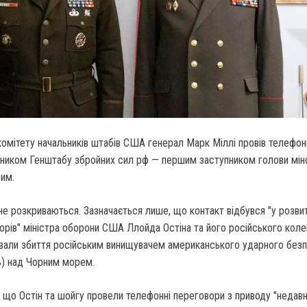
комітету начальників штабів США генерал Марк Міллі провів телефон
ьником Генштабу збройних сил рф — першим заступником голови мі
им.
не розкриваються. Зазначається лише, що контакт відбувся "у розви
рів" міністра оборони США Ллойда Остіна та його російського коле
ювали збиття російським винищувачем американського ударного безп
) над Чорним морем.
, що Остін та шойгу провели телефонні переговори з приводу "недав