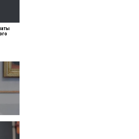
латы
ого