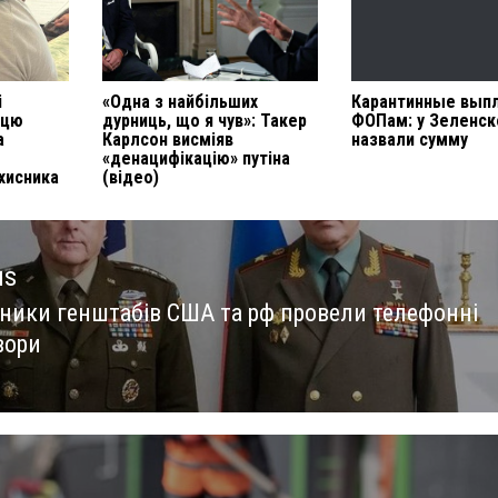
і
«Одна з найбільших
Карантинные вып
ицю
дурниць, що я чув»: Такер
ФОПам: у Зеленск
а
Карлсон висміяв
назвали сумму
«денацифікацію» путіна
хисника
(відео)
us
ники генштабів США та рф провели телефонні
us
вори