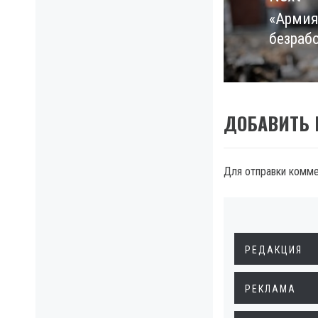
«Армия
Next
безраб
post:
ДОБАВИТЬ
Для отправки комм
РЕДАКЦИЯ
РЕКЛАМА