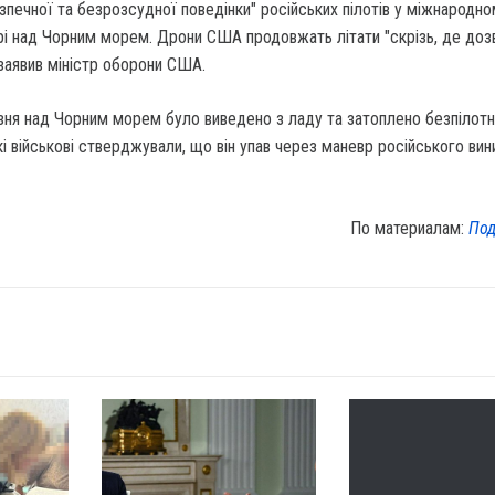
зпечної та безрозсудної поведінки" російських пілотів у міжнародн
рі над Чорним морем. Дрони США продовжать літати "скрізь, де доз
заявив міністр оборони США.
зня над Чорним морем було виведено з ладу та затоплено безпілот
і військові стверджували, що він упав через маневр російського ви
По материалам:
Под