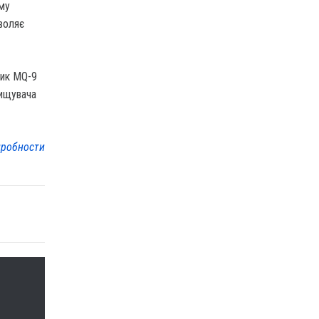
ому
воляє
ник MQ-9
нищувача
робности