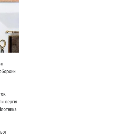
ні
ноборони
ток
ги сергія
ілотника
ньої