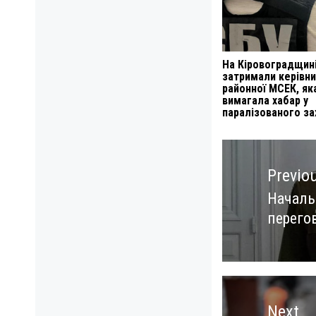
На Кіровоградщин
затримали керівн
районної МСЕК, як
вимагала хабар у
паралізованого за
Навигация
по
Previo
записям
Началь
Previo
перего
post:
Next