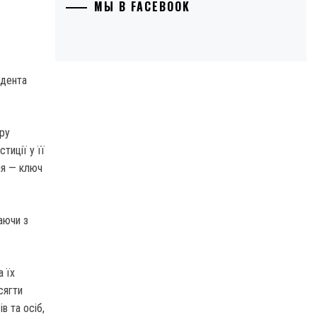
МЫ В FACEBOOK
идента
уру
тиції у її
ія — ключ
наючи з
а їх
сягти
в та осіб,