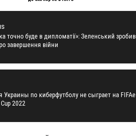
us
ка точно буде в дипломатії»: Зеленський зробив
us
про завершення війни
я Украины по киберфутболу не сыграет на FIFAe
 Cup 2022