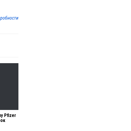
робности
у Pfizer
сок