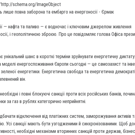
’http://schema.org/ImageObject
сії — нафта та паливо — є водночас і ключовим джерелом живлення
росії, і геополітичною зброєю. Про це повідомляє голова Офіса през
ає унікальний шанс в короткі терміни зруйнувати енергетичну диктат
моделі енергоспоживання Європи сьогодні — це самозахист та інвес
і зеленої енергетики. Енергетична свобода та енергетична демократ
певнений він.
еобхідні і повні блокуючі санкції проти всіх російських банків, почи
нки за газ в рублях категорично неприйнятні.
дбачати відключення від платіжних систем, заморожування активів т
ю. Усі санкції мають бути узгодженими й синхронізованими. Щоб до
вності, необхідні механізми вторинних санкцій проти держав, бізнесі