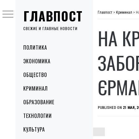
Skip
ГЛАВПОСТ
to
Главпост
>
Криминал
>
Н
content
НА К
СВЕЖИЕ И ГЛАВНЫЕ НОВОСТИ
Primary
ПОЛИТИКА
Menu
ЗАБО
ЭКОНОМИКА
ОБЩЕСТВО
ЄРМА
КРИМИНАЛ
ОБРАЗОВАНИЕ
PUBLISHED ON
21 МАЯ, 2
ТЕХНОЛОГИИ
КУЛЬТУРА