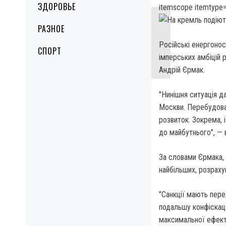
ЗДОРОВЬЕ
itemscope itemtype=
РАЗНОЕ
Російські енергоно
СПОРТ
імперських амбіцій 
Андрій Єрмак.
"Нинішня ситуація д
Москви. Перебудова 
розвиток. Зокрема, 
до майбутнього", — в
За словами Єрмака, н
найбільших, розраху
"Санкції мають пере
подальшу конфіскаці
максимальної ефекти