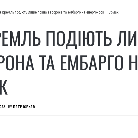
а кремль подіють лише повна заборона та ембарго на енергоносії — Єрмак
РЕМЛЬ ПОДІЮТЬ Л
РОНА ТА ЕМБАРГО 
К
022
BY
ПЕТР ЮРЬЕВ