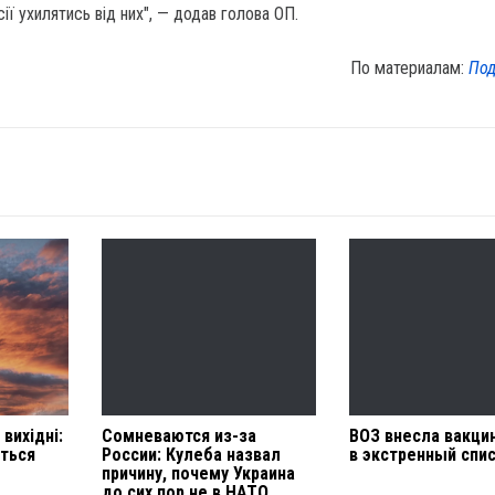
ії ухилятись від них", — додав голова ОП.
По материалам:
Под
вихідні:
Сомневаются из-за
ВОЗ внесла вакцин
ється
России: Кулеба назвал
в экстренный спи
причину, почему Украина
до сих пор не в НАТО