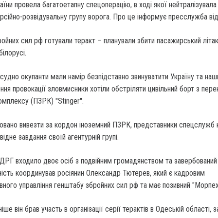
їни провела багатоетапну спецоперацію, в ході якої нейтралізувала
рсійно-розвідувальну групу ворога. Про це інформує пресслужба ві
ойних сил рф готували теракт – планували збити пасажирський літа
білорусі.
е судно окупанти мали намір безпідставно звинуватити Україну та наш
ення провокації зловмисники хотіли обстріляти цивільний борт з пер
омплексу (ПЗРК) "Stinger".
ховано вивезти за кордон іноземний ПЗРК, представники спецслужб 
ідне завдання своїй агентурній групі.
ДРГ входило двоє осіб з подвійним громадянством та завербований
ьність координував росіянин Олександр Тютерев, який є кадровим
вного управління генштабу збройних сил рф та має позивний "Морпех
ше він брав участь в організації серії терактів в Одеській області, 