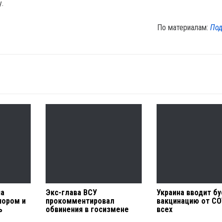
у.
По материалам:
Под
на
Экс-глава ВСУ
Украина вводит б
пором и
прокомментировал
вакцинацию от CO
ь
обвинения в госизмене
всех