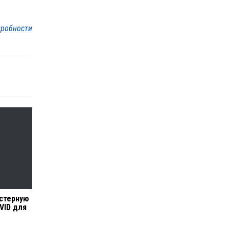
робности
устерную
VID для