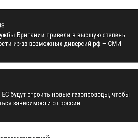
us
ужбы Британии привели в высшую степень
us
ости из-за возможных диверсий рф — СМИ
 ЕС будут строить новые газопроводы, чтобы
ться зависимости от россии