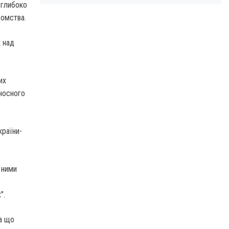
 глибоко
домства.
к над
их
еносного
країни-
 ними
".
за що