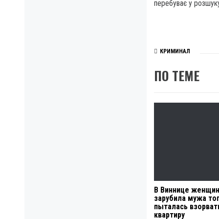
перебуває у розшук
КРИМИНАЛ
ПО ТЕМЕ
В Виннице женщи
зарубила мужа то
пыталась взорват
квартиру