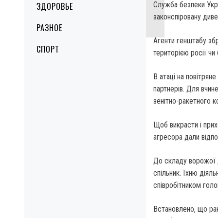
Служба безпеки Укра
ЗДОРОВЬЕ
законспіровану диве
РАЗНОЕ
Агенти генштабу збр
СПОРТ
територією росії чи 
В атаці на повітрян
партнерів. Для вчин
зенітно-ракетного к
Щоб викрасти і при
агресора дали відпов
До складу ворожої 
спільник. Їхню діял
співробітником голо
Встановлено, що рані