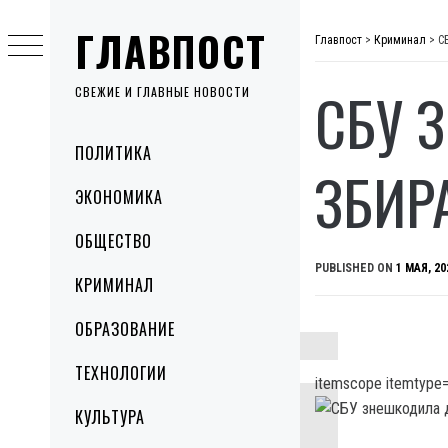
Skip
ГЛАВПОСТ
to
Главпост
>
Криминал
>
С
content
СБУ 
СВЕЖИЕ И ГЛАВНЫЕ НОВОСТИ
Primary
ПОЛИТИКА
Menu
ЗБИР
ЭКОНОМИКА
ОБЩЕСТВО
PUBLISHED ON
1 МАЯ, 20
КРИМИНАЛ
ОБРАЗОВАНИЕ
ТЕХНОЛОГИИ
itemscope itemtype=
КУЛЬТУРА