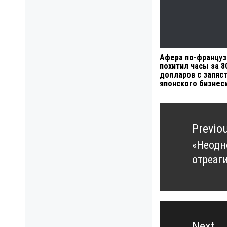
Афера по-француз
похитил часы за 8
долларов с запяс
японского бизнес
Навигация
по
Previo
записям
«Неодн
Previo
отреаг
post:
Next