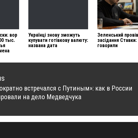
ски: вор
Українці знову зможуть
Зеленський прові
00 тыс.
купувати готівкову валюту:
засідання Ставки:
тья
названа дата
говорили
мена
us
ократно встречался с Путиным»: как в России
us
ировали на дело Медведчука