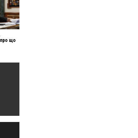
в
 про що