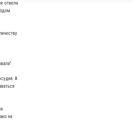
не отвела
водом
личеству
вала".
осудия. А
аваться
на
ако на