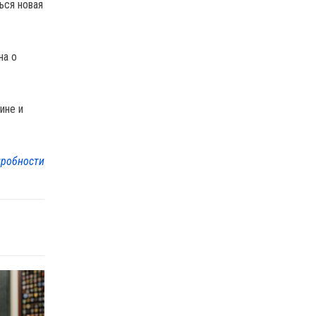
ься новая
на о
ине и
робности