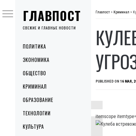
Skip
ГЛАВПОСТ
to
Главпост
>
Криминал
>
К
content
КУЛЕ
СВЕЖИЕ И ГЛАВНЫЕ НОВОСТИ
Primary
ПОЛИТИКА
Menu
УГРО
ЭКОНОМИКА
ОБЩЕСТВО
PUBLISHED ON
16 МАЯ, 2
КРИМИНАЛ
ОБРАЗОВАНИЕ
ТЕХНОЛОГИИ
itemscope itemtype=
КУЛЬТУРА