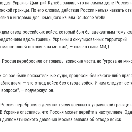
х дел Украины Дмитрий Кулеба заявил, что на самом деле Россия 
инской границы. По его словам, действия России нельзя назвать от
аявил в интервью для немецкого канала Deutsche Welle.
видим отвод российских войск, который был бы адекватным тому ко
редоточены вдоль границы Украины и оккупированных территорий.
в массе своей остались на местах", — сказал глава МИД.
 Россия перебросила от границы воинские части, но "угроза не мино
ом Союзе были показательные суды, процессы без какого-либо прав
наблюдаем, — это отвод войск без отвода войск. И нам следует ост
 вопросе", — подчеркнул он.
 Россия перебросила десятки тысяч военных к украинской границе 
В Украине опасались, что Россия может перейти в наступление. Одн
и дипломатического давления Москва заявила об отводе войск.