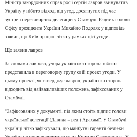
Міністр закордонних справ росії сергій лавров звинуватив
Україну у нібито відході від угод, досягнутих під час
зустрічі переговорних делегацій у Стамбулі. Радник голови
Офісу президента України Михайло Подоляк у відповідь
заявив, що Київ працює чітко у рамках цієї угоди.
Що заявив лавров
За словами лаврова, учора українська сторона нібито
представила в переговорну групу свій проект угоди. У
цьому проекті, як стверджує лавров, українська сторона
відходить від найважливіших положень, зафіксованих у
Стамбулі.
"Зафіксованих у документі, під яким стоїть підпис голови
української делегації (Давида – ред.) Арахамії. У Стамбулі
українці чітко зафіксували, що майбутні гарантії безпеки
України не поширюватимуться на Крим та Севастополь. У