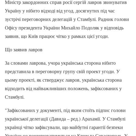
Міністр закордонних справ росії сергій лавров звинуватив
Україну у нібито відході від угод, досягнутих під час
зустрічі переговорних делегацій у Стамбулі. Радник голови
Офісу президента України Михайло Подоляк у відповідь
заявив, що Київ працює чітко у рамках цієї угоди.
Що заявив лавров
За словами лаврова, учора українська сторона нібито
представила в переговорну групу свій проект угоди. У
цьому проекті, як стверджує лавров, українська сторона
відходить від найважливіших положень, зафіксованих у
Стамбулі.
"Зафіксованих у документі, під яким стоїть підпис голови
української делегації (Давида – ред.) Арахамії. У Стамбулі
українці чітко зафіксували, що майбутні гарантії безпеки
України не поширюватимуться на Крим та Севастополь. У