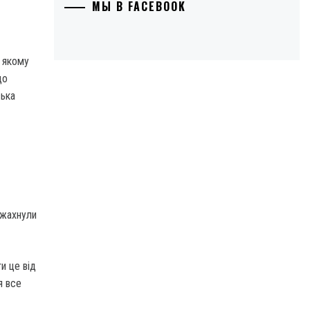
МЫ В FACEBOOK
у якому
що
ська
 вжахнули
и це від
я все