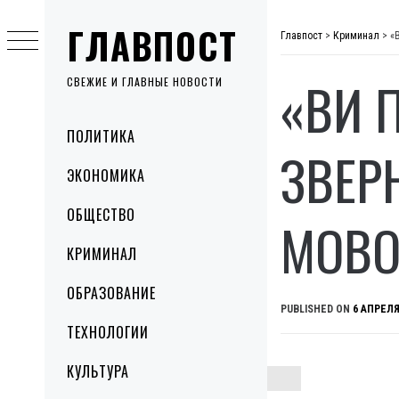
Skip
ГЛАВПОСТ
to
Главпост
>
Криминал
>
«
content
«ВИ 
СВЕЖИЕ И ГЛАВНЫЕ НОВОСТИ
Primary
ПОЛИТИКА
Menu
ЗВЕР
ЭКОНОМИКА
ОБЩЕСТВО
МОВ
КРИМИНАЛ
ОБРАЗОВАНИЕ
PUBLISHED ON
6 АПРЕЛЯ
ТЕХНОЛОГИИ
КУЛЬТУРА