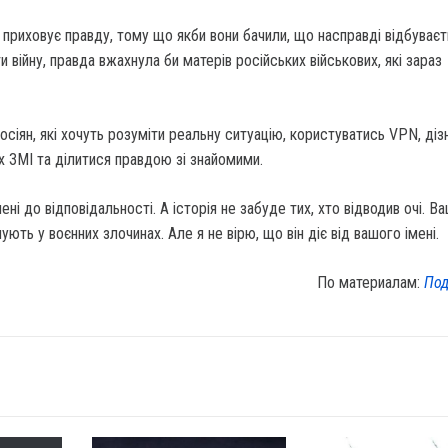
н приховує правду, тому що якби вони бачили, що насправді відбуваєт
 війну, правда вжахнула би матерів російських військових, які зараз
сіян, які хочуть розуміти реальну ситуацію, користуватись VPN, діз
х ЗМІ та ділитися правдою зі знайомими.
ені до відповідальності. А історія не забуде тих, хто відводив очі. В
ють у воєнних злочинах. Але я не вірю, що він діє від вашого імені.
По материалам:
Под