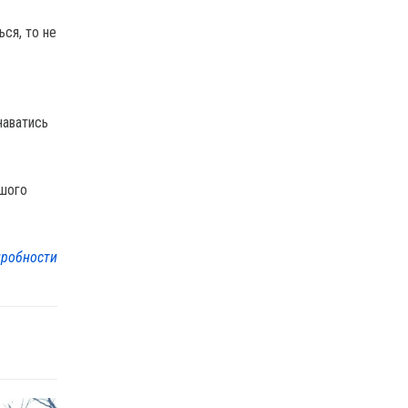
ься, то не
наватись
ашого
робности