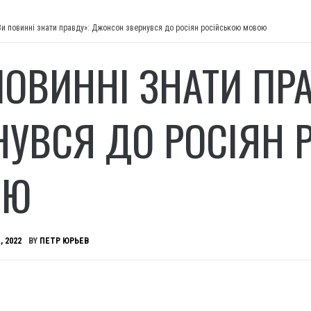
Ви повинні знати правду»: Джонсон звернувся до росіян російською мовою
ПОВИННІ ЗНАТИ ПР
НУВСЯ ДО РОСІЯН 
ОЮ
, 2022
BY
ПЕТР ЮРЬЕВ