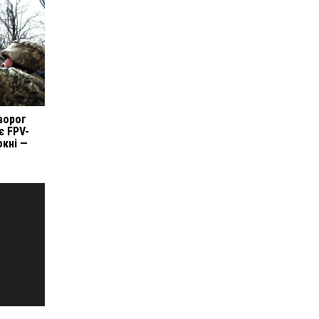
ворог
є FPV-
окні —