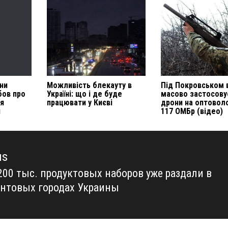
они
Можливість блекауту в
Під Покровськом 
бов про
Україні: що і де буде
масово застосову
ня
працювати у Києві
дрони на оптовол
и
117 ОМБр (відео)
us
200 тыс. продуктовых наборов уже раздали в
us
нтовых городах Украины