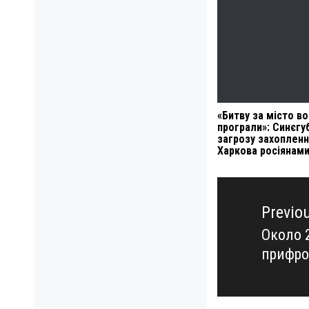
«Битву за місто в
програли»: Синєгу
загрозу захоплен
Харкова росіянам
Навигация
по
Previo
записям
Около 
Previo
прифро
post: