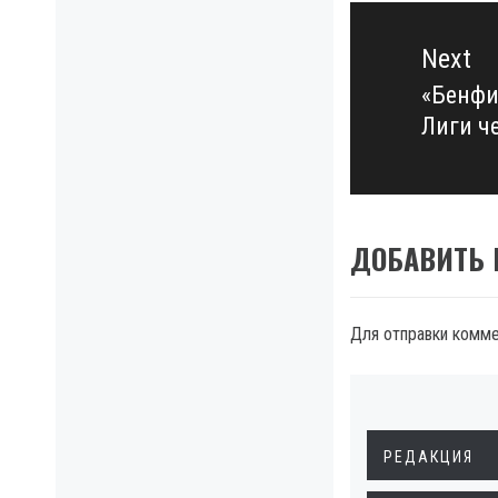
Next
«Бенфи
Next
Лиги ч
post:
ДОБАВИТЬ
Для отправки комм
РЕДАКЦИЯ