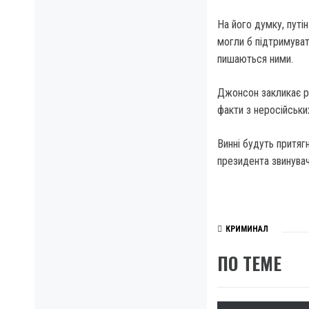
На його думку, путі
могли б підтримувати
пишаються ними.
Джонсон закликає ро
факти з неросійськи
Винні будуть притягн
президента звинувачу
КРИМИНАЛ
ПО ТЕМЕ