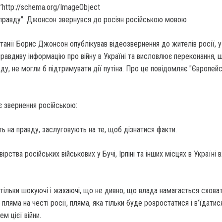
’http://schema.org/ImageObject
танії Борис Джонсон опублікував відеозвернення до жителів росії, 
правдиву інформацію про війну в Україні та висловлює переконання, 
вду, не могли б підтримувати дії путіна. Про це повідомляє "Європей
 звернення російською:
ь на правду, заслуговують на те, щоб дізнатися факти.
вірства російських військових у Бучі, Ірпіні та інших місцях в Україні
тільки шокуючі і жахаючі, що не дивно, що влада намагається сховат
 пляма на честі росії, пляма, яка тільки буде розростатися і в’їдатис
м цієї війни.