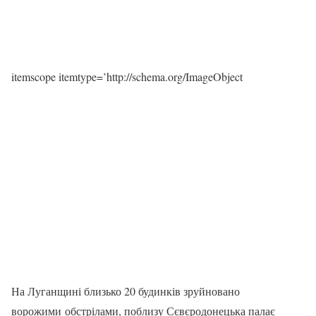
itemscope itemtype=’http://schema.org/ImageObject
На Луганщині близько 20 будинків зруйновано
ворожими обстрілами, поблизу Сєвєродонецька палає