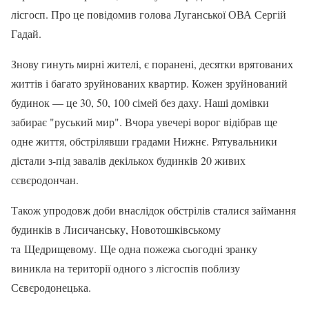
лісгосп. Про це повідомив голова Луганської ОВА Сергій
Гадай.
Знову гинуть мирні жителі, є поранені, десятки врятованих
життів і багато зруйнованих квартир. Кожен зруйнований
будинок — це 30, 50, 100 сімей без даху. Наші домівки
забирає "руський мир". Вчора увечері ворог відібрав ще
одне життя, обстрілявши градами Нижнє. Рятувальники
дістали з-під завалів декількох будинків 20 живих
сєвєродончан.
Також упродовж доби внаслідок обстрілів сталися займання
будинків в Лисичанську, Новотошківському
та Щедрищевому. Ще одна пожежа сьогодні зранку
виникла на території одного з лісгоспів поблизу
Сєвєродонецька.