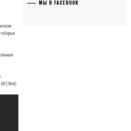
МЫ В FACEBOOK
онском
гоборье
вольные
н
(87,964).