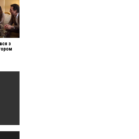
вся з
тором