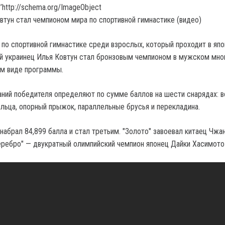
’http://schema.org/ImageObject
 по спортивной гимнастике среди взрослых, который проходит в яп
й украинец Илья Ковтун стал бронзовым чемпионом в мужском мно
м виде программы.
аний победителя определяют по сумме баллов на шести снарядах: 
ольца, опорный прыжок, параллельные брусья и перекладина.
набрал 84,899 балла и стал третьим. "Золото" завоевал китаец Чжа
серебро" — двукратный олимпийский чемпион японец Дайки Хасимото 