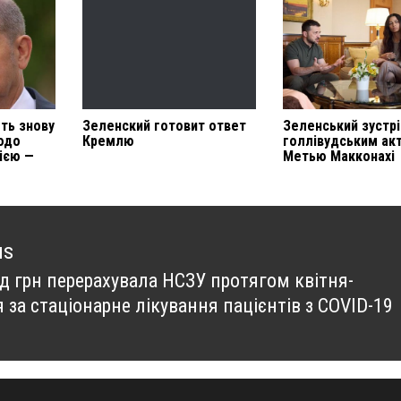
ть знову
Зеленский готовит ответ
Зеленський зустрі
одо
Кремлю
голлівудським ак
ією —
Метью Макконахі
us
рд грн перерахувала НСЗУ протягом квітня-
us
 за стаціонарне лікування пацієнтів з COVID-19