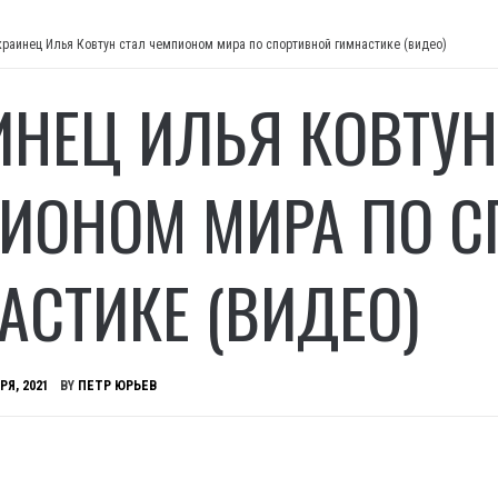
краинец Илья Ковтун стал чемпионом мира по спортивной гимнастике (видео)
ИНЕЦ ИЛЬЯ КОВТУН
ИОНОМ МИРА ПО С
АСТИКЕ (ВИДЕО)
РЯ, 2021
BY
ПЕТР ЮРЬЕВ