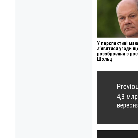
У перспективі маю
з’явитися угоди щ
роззброєння з рос
Шольц
Навигация
по
Previo
записям
4,8 мл
Previo
вересня
post: