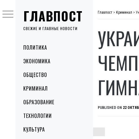
Skip
ГЛАВПОСТ
to
Главпост
>
Криминал
>
У
content
УКРА
СВЕЖИЕ И ГЛАВНЫЕ НОВОСТИ
Primary
ПОЛИТИКА
Menu
ЧЕМП
ЭКОНОМИКА
ОБЩЕСТВО
ГИМН
КРИМИНАЛ
ОБРАЗОВАНИЕ
PUBLISHED ON
22 ОКТЯБ
ТЕХНОЛОГИИ
КУЛЬТУРА