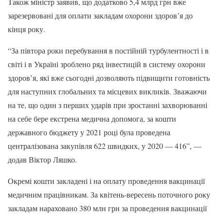
Також міністр заявив, що додатково 5,4 млрд грн вже
зарезервовані для оплати закладам охорони здоров’я до
кінця року.
“За півтора роки перебування в постійній турбулентності і в
світі і в Україні зроблено ряд інвестицій в систему охорони
здоров’я, які вже сьогодні дозволяють підвищити готовність
для наступних глобальних та місцевих викликів. Зважаючи
на те, що один з перших ударів при зростанні захворюванні
на себе бере екстрена медична допомога, за кошти
державного бюджету у 2021 році була проведена
централізована закупівля 622 швидких, у 2020 — 416”, —
додав Віктор Ляшко.
Окремі кошти закладені і на оплату проведення вакцинації
медичним працівникам. За квітень-вересень поточного року
закладам нараховано 380 млн грн за проведення вакцинації