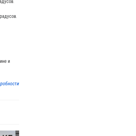
адусов.
радусов.
ине и
робности