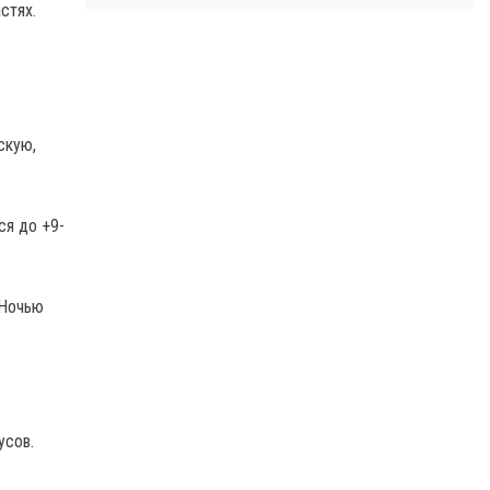
стях.
скую,
ся до +9-
 Ночью
усов.