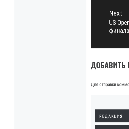
Next
US Ope
Next
финал
post:
ДОБАВИТЬ
Для отправки комм
РЕДАКЦИЯ