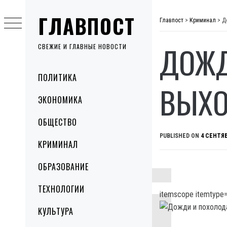
Skip
ГЛАВПОСТ
to
Главпост
>
Криминал
>
Д
content
ДОЖД
СВЕЖИЕ И ГЛАВНЫЕ НОВОСТИ
Primary
ПОЛИТИКА
Menu
ВЫХО
ЭКОНОМИКА
ОБЩЕСТВО
PUBLISHED ON
4 СЕНТЯБ
КРИМИНАЛ
ОБРАЗОВАНИЕ
ТЕХНОЛОГИИ
itemscope itemtype=
КУЛЬТУРА