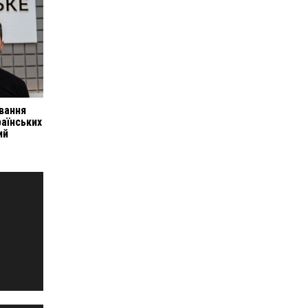
вання
раїнських
ий