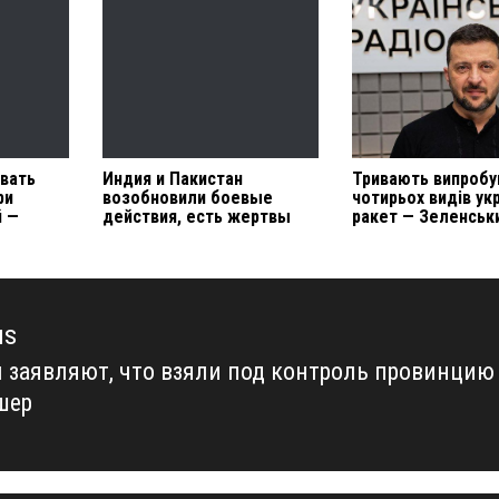
вать
Индия и Пакистан
Тривають випробу
ри
возобновили боевые
чотирьох видів ук
й —
действия, есть жертвы
ракет — Зеленськ
us
 заявляют, что взяли под контроль провинцию
us
шер