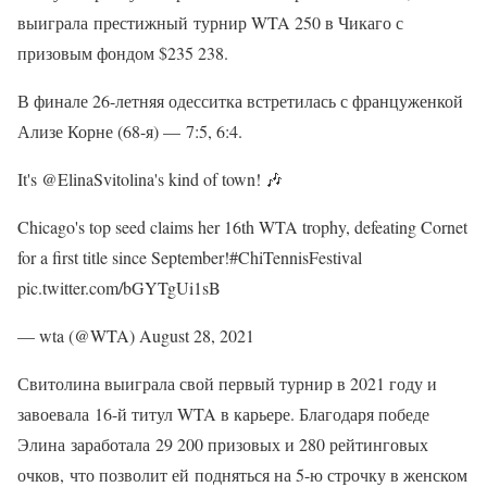
выиграла престижный турнир WTA 250 в Чикаго с
призовым фондом $235 238.
В финале 26-летняя одесситка встретилась с француженкой
Ализе Корне (68-я) — 7:5, 6:4.
It's @ElinaSvitolina's kind of town! 🎶
Chicago's top seed claims her 16th WTA trophy, defeating Cornet
for a first title since September!#ChiTennisFestival
pic.twitter.com/bGYTgUi1sB
— wta (@WTA) August 28, 2021
Свитолина выиграла свой первый турнир в 2021 году и
завоевала 16-й титул WTA в карьере. Благодаря победе
Элина заработала 29 200 призовых и 280 рейтинговых
очков, что позволит ей подняться на 5-ю строчку в женском