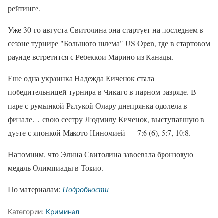
рейтинге.
Уже 30-го августа Свитолина она стартует на последнем в
сезоне турнире "Большого шлема" US Open, где в стартовом
раунде встретится с Ребеккой Марино из Канады.
Еще одна украинка Надежда Киченок стала
победительницей турнира в Чикаго в парном разряде. В
паре с румынкой Ралукой Олару днепрянка одолела в
финале… свою сестру Людмилу Киченок, выступавшую в
дуэте с японкой Макото Ниномией — 7:6 (6), 5:7, 10:8.
Напомним, что Элина Свитолина завоевала бронзовую
медаль Олимпиады в Токио.
По материалам:
Подробности
Категории:
Криминал