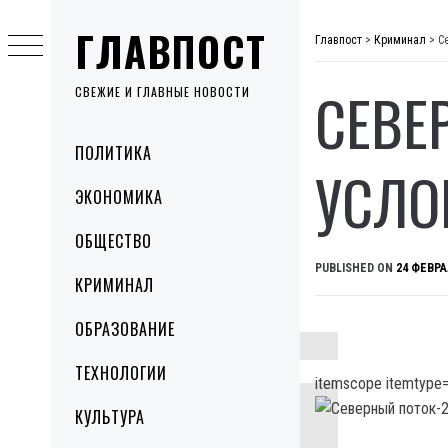
Skip
ГЛАВПОСТ
to
Главпост
>
Криминал
>
С
content
СЕВЕ
СВЕЖИЕ И ГЛАВНЫЕ НОВОСТИ
Primary
ПОЛИТИКА
Menu
УСЛО
ЭКОНОМИКА
ОБЩЕСТВО
PUBLISHED ON
24 ФЕВРА
КРИМИНАЛ
ОБРАЗОВАНИЕ
ТЕХНОЛОГИИ
itemscope itemtype=
КУЛЬТУРА