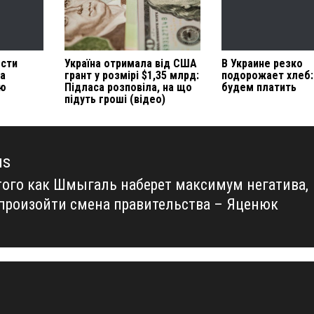
ести
Україна отримала від США
В Украине резко
на
грант у розмірі $1,35 млрд:
подорожает хлеб:
ею
Підласа розповіла, на що
будем платить
підуть гроші (відео)
us
того как Шмыгаль наберет максимум негатива,
us
произойти смена правительства – Яценюк