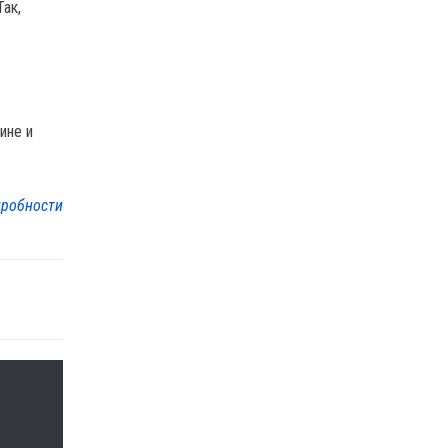
ак,
ине и
робности