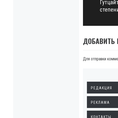
Гутцайт
Next
степен
post:
ДОБАВИТЬ
Для отправки комм
РЕДАКЦИЯ
РЕКЛАМА
КОНТАКТЫ