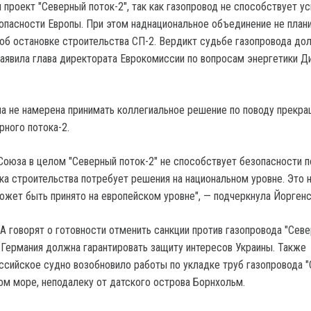
 проект "Северный поток-2", так как газопровод не способствует у
опасности Европы. При этом наднациональное объединение не план
об остановке строительства СП-2. Вердикт судьбе газопровода до
заявила глава директората Еврокомиссии по вопросам энергетики Д
па не намерена принимать коллегиальное решение по поводу прекр
рного потока-2.
Союза в целом "Северный поток-2" не способствует безопасности п
ка строительства потребует решения на национальном уровне. Это н
ожет быть принято на европейском уровне", — подчеркнула Йоргенс
А говорят о готовности отменить санкции против газопровода "Сев
м Германия должна гарантировать защиту интересов Украины. Также
ссийское судно возобновило работы по укладке труб газопровода 
ком море, неподалеку от датского острова Борнхольм.