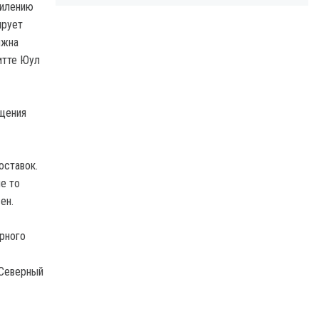
силению
ирует
лжна
итте Юул
ащения
оставок.
е то
ен.
ерного
"Северный