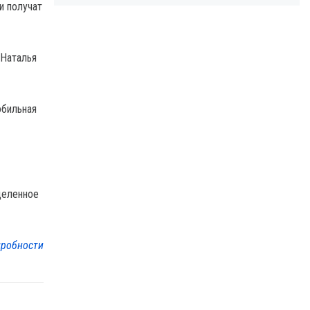
и получат
 Наталья
обильная
деленное
робности