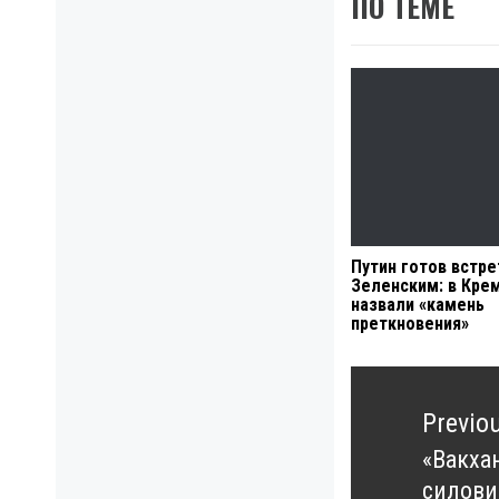
ПО ТЕМЕ
Путин готов встре
Зеленским: в Кре
назвали «камень
преткновения»
Навигация
по
Previo
записям
«Вакха
Previo
силови