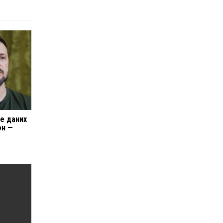
ше даних
он —