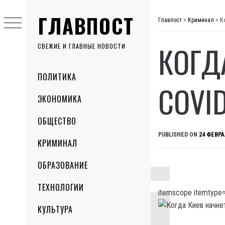
Skip
ГЛАВПОСТ
to
Главпост
>
Криминал
>
К
content
КОГД
СВЕЖИЕ И ГЛАВНЫЕ НОВОСТИ
Primary
ПОЛИТИКА
Menu
COVI
ЭКОНОМИКА
ОБЩЕСТВО
PUBLISHED ON
24 ФЕВРА
КРИМИНАЛ
ОБРАЗОВАНИЕ
ТЕХНОЛОГИИ
itemscope itemtype=
КУЛЬТУРА