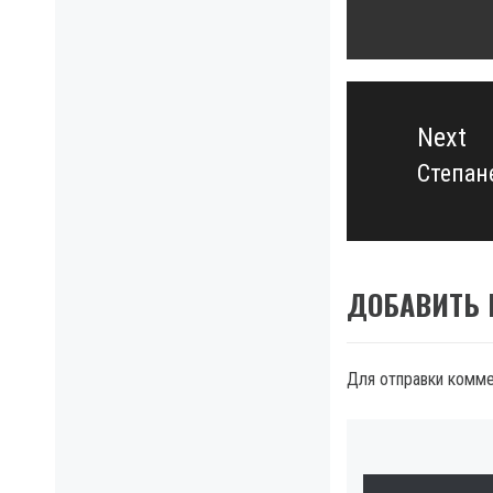
post:
Next
Степан
Next
post:
ДОБАВИТЬ
Для отправки комм