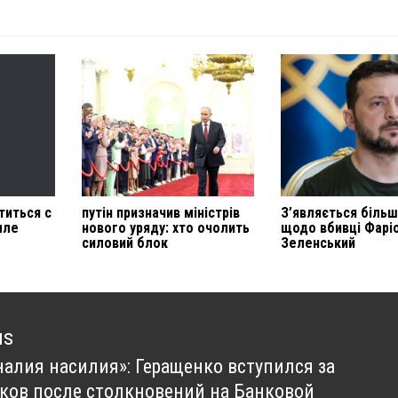
титься с
путін призначив міністрів
З’являється біль
мле
нового уряду: хто очолить
щодо вбивці Фарі
силовий блок
Зеленський
us
налия насилия»: Геращенко вступился за
us
ков после столкновений на Банковой