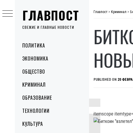
Skip
ГЛАВПОСТ
to
Главпост
>
Криминал
>
Б
content
БИТК
СВЕЖИЕ И ГЛАВНЫЕ НОВОСТИ
Primary
ПОЛИТИКА
Menu
НОВЫ
ЭКОНОМИКА
ОБЩЕСТВО
PUBLISHED ON
20 ФЕВРА
КРИМИНАЛ
ОБРАЗОВАНИЕ
ТЕХНОЛОГИИ
itemscope itemtype=
КУЛЬТУРА