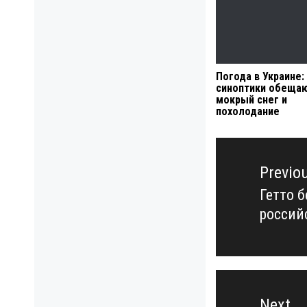
Погода в Украине:
синоптики обеща
мокрый снег и
похолодание
Навигация
по
Previo
записям
Гетто б
Previo
россий
post:
Next