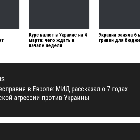
Курс валют в Украине на 4
Украина заняла 6
ют
марта: чего ждать в
гривен для бюдж
начале недели
us
есправия в Европе: МИД рассказал о 7 годах
us
ской агрессии против Украины