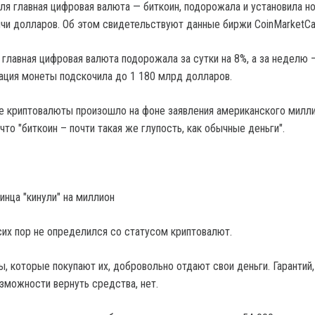
аля главная цифровая валюта — биткоин, подорожала и установила н
чи долларов. Об этом свидетельствуют данные биржи CoinMarketCa
 главная цифровая валюта подорожала за сутки на 8%, а за неделю –
ация монеты подскочила до 1 180 млрд долларов.
е криптовалюты произошло на фоне заявления американского милл
что "биткоин – почти такая же глупость, как обычные деньги".
инца "кинули" на миллион
сих пор не определился со статусом криптовалют.
, которые покупают их, добровольно отдают свои деньги. Гарантий,
озможности вернуть средства, нет.