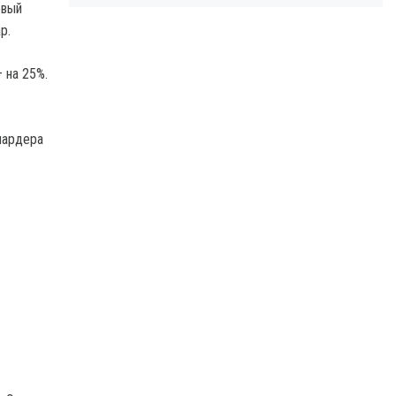
овый
p.
 на 25%.
иардера