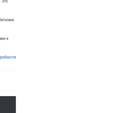
. Это
биткоина
ине и
робности