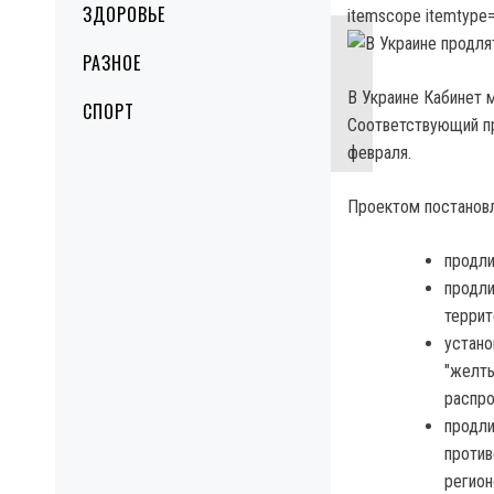
ЗДОРОВЬЕ
itemscope itemtype=
РАЗНОЕ
В Украине Кабинет 
СПОРТ
Соответствующий пр
февраля.
Проектом постановл
продли
продли
террит
устано
"желты
распро
продли
против
регион