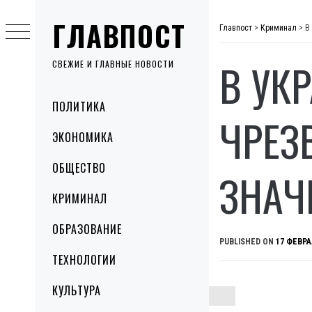
Skip
ГЛАВПОСТ
to
Главпост
>
Криминал
>
В
content
В УК
СВЕЖИЕ И ГЛАВНЫЕ НОВОСТИ
Primary
ПОЛИТИКА
Menu
ЧРЕЗ
ЭКОНОМИКА
ОБЩЕСТВО
ЗНАЧ
КРИМИНАЛ
ОБРАЗОВАНИЕ
PUBLISHED ON
17 ФЕВРА
ТЕХНОЛОГИИ
КУЛЬТУРА