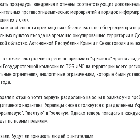
вить процедуры внедрения и отмены соответствующих дополнител
чительных противоэпидемических мероприятий и порядок информир
ении их в силу;
вить особенности прекращения обязательств по обсервации при пе
льных пунктов въезда на временно оккупированные территории в Д
кой областях, Автономной Республики Крым и г Севастополя и выезд
 в случае наступления в регионе признаков "красного" уровня эпид
 Государственной комиссии по ТЭБ и ЧС на территории всего реги
льные ограничения, аналогичные ограничениям, которые были устан
 года.
враля в стране хотят вернуть разделение на зоны в рамках уже про
даптивного карантина. Украинцы снова столкнутся с разделением Ук
"оранжевую", "желтую" и "зеленую. Однако теперь попадать в кажду
удут по новым правилам.
зали, будут ли прививать людей с антителами.