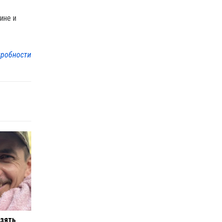
ине и
робности
 зять