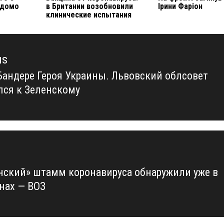
ідомо
в Британии возобновили
Ірини Фаріон
клинические испытания
us
Бандере Героя Украины. Львовский облсовет
us
лся к Зеленскому
нский» штамм коронавируса обнаружили уже в
анах — ВОЗ