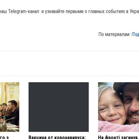
наш Telegram-канал и узнавайте первыми о главных событиях в Укра
По материалам:
Под
го з
Вакцина от коронавируса:
На фронті загинув