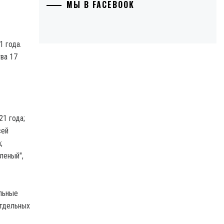
МЫ В FACEBOOK
1 года.
ва 17
21 года;
сей
;
леный",
ельные
отдельных