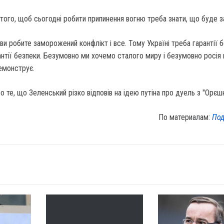
 того, щоб сьогодні робити припинення вогню треба знати, що буде з
ви робите заморожений конфлікт і все. Тому Україні треба гарантії б
рантії безпеки. Безумовно ми хочемо сталого миру і безумовно росія 
демонструє.
о те, що Зеленський різко відповів на ідею путіна про дуель з "Орєш
По материалам:
Под