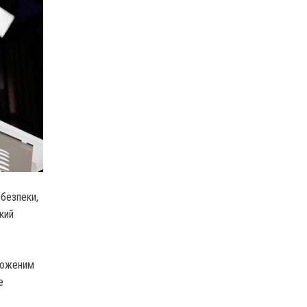
 безпеки,
кий
роженим
е