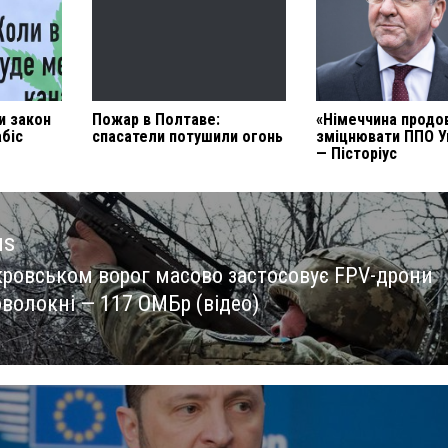
и закон
Пожар в Полтаве:
«Німеччина продо
біс
спасатели потушили огонь
зміцнювати ППО У
— Пісторіус
us
кровськом ворог масово застосовує FPV-дрони
us
оволокні — 117 ОМБр (відео)