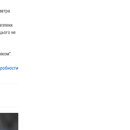
автра.
езпеки.
цього не
ніком".
робности