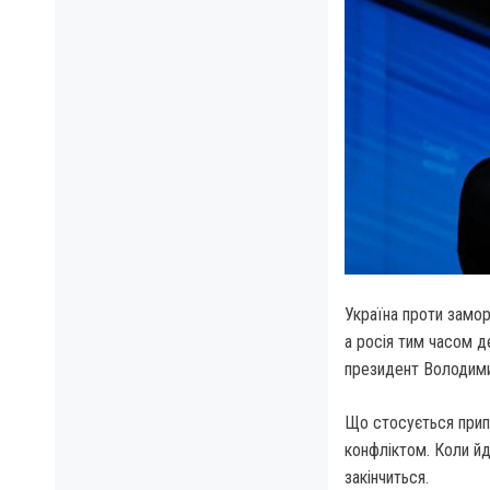
Україна проти замо
а росія тим часом д
президент Володими
Що стосується прип
конфліктом. Коли йд
закінчиться.