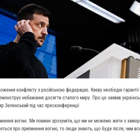
роження конфлікту з російською федерацію.
Києву необхідні гарантії
емонструє небажання досягти сталого миру. Про це заявив українсь
р Зеленський під час пресконференції.
инення вогню. Ми повинні зрозуміти, що ми не можемо жити з замо
еться про припинення вогню, то люди знають, що буде після, чим вс