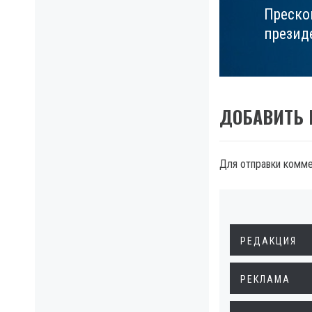
Преско
Next
презид
post:
ДОБАВИТЬ
Для отправки комм
РЕДАКЦИЯ
РЕКЛАМА