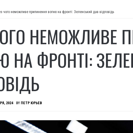
ез чого неможливе припинення вогню на фронті: Зеленський дав відповідь
ЧОГО НЕМОЖЛИВЕ 
Ю НА ФРОНТІ: ЗЕЛ
ОВІДЬ
РЯ, 2024
BY
ПЕТР ЮРЬЕВ