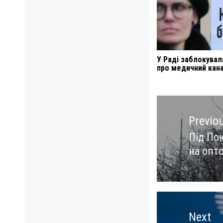
У Раді заблокувал
про медичний кана
Навигация
по
Previo
записям
Під По
Previo
на опт
post:
Next