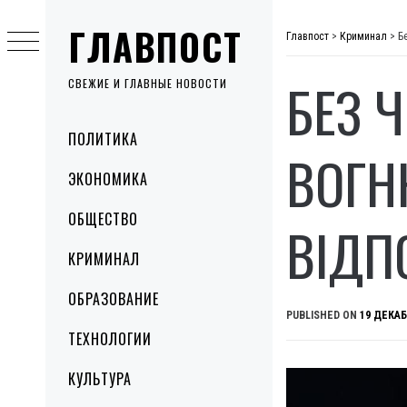
Skip
ГЛАВПОСТ
to
Главпост
>
Криминал
>
Б
content
БЕЗ 
СВЕЖИЕ И ГЛАВНЫЕ НОВОСТИ
Primary
ПОЛИТИКА
Menu
ВОГН
ЭКОНОМИКА
ОБЩЕСТВО
ВІДП
КРИМИНАЛ
ОБРАЗОВАНИЕ
PUBLISHED ON
19 ДЕКАБ
ТЕХНОЛОГИИ
КУЛЬТУРА