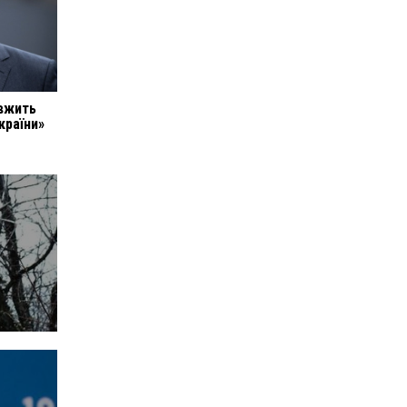
вжить
країни»