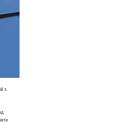
й з
ад
зити