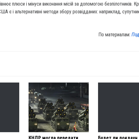
івнює плюси і мінуси виконання місій за допомогою безпілотників. Кр
США є і альтернативні методи збору розвідданих: наприклад, супутни
По материалам:
Под
КНДР могла передати
Будет ли локдаун 