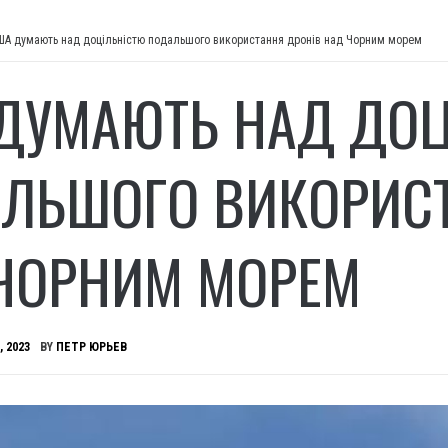
ША думають над доцільністю подальшого використання дронів над Чорним морем
ДУМАЮТЬ НАД ДОЦ
ЛЬШОГО ВИКОРИСТ
ЧОРНИМ МОРЕМ
, 2023
BY
ПЕТР ЮРЬЕВ