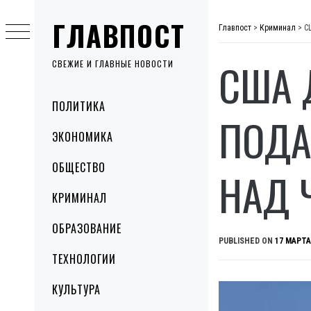
Skip
ГЛАВПОСТ
to
Главпост
>
Криминал
>
С
content
США 
СВЕЖИЕ И ГЛАВНЫЕ НОВОСТИ
Primary
ПОЛИТИКА
Menu
ПОДА
ЭКОНОМИКА
ОБЩЕСТВО
НАД 
КРИМИНАЛ
ОБРАЗОВАНИЕ
PUBLISHED ON
17 МАРТА
ТЕХНОЛОГИИ
КУЛЬТУРА