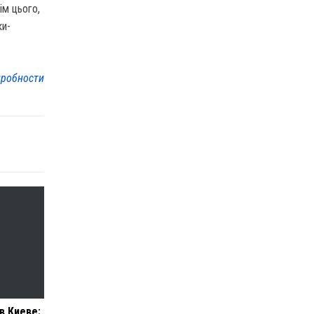
ім цього,
ки-
робности
в Киеве: