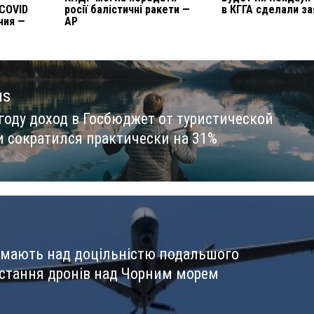
 COVID
росії балістичні ракети —
в КГГА сделали з
ния —
AP
us
 году доход в Госбюджет от туристической
us
и сократился практически на 31%
мають над доцільністю подальшого
стання дронів над Чорним морем