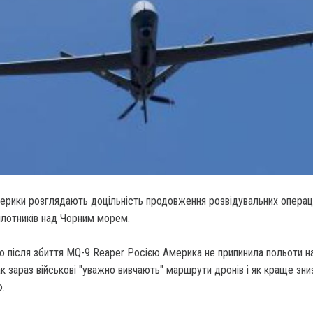
ерики розглядають доцільність продовження розвідувальних операці
ілотників над Чорним морем.
о після збиття MQ-9 Reaper Росією Америка не припинила польоти н
 зараз військові "уважно вивчають" маршрути дронів і як краще зни
Ф.