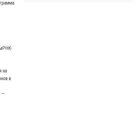
ограмма
 мРНК-
я на
онов в
, —