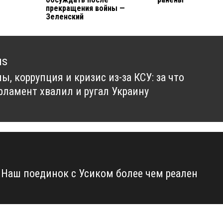
прекращения войны —
Зеленский
us
, коррупция и кризис из-за КСУ: за что
us
рламент хвалил и ругал Украину
 Наш поединок с Усиком более чем реален