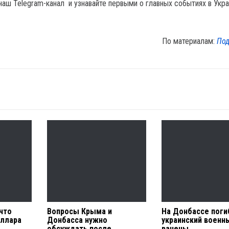
наш Telegram-канал и узнавайте первыми о главных событиях в Укра
По материалам:
Под
что
Вопросы Крыма и
На Донбассе поги
оллара
Донбасса нужно
украинский военн
обсуждать после
ранены