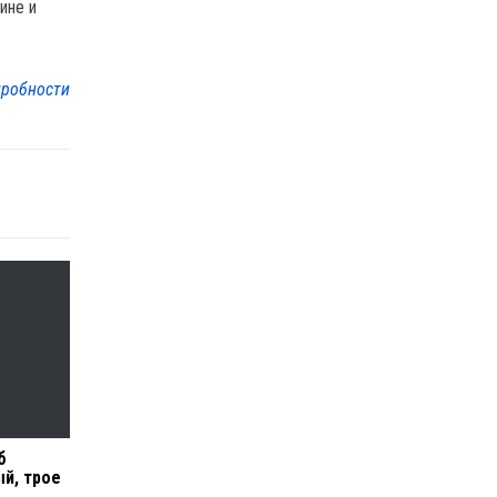
ине и
робности
б
ый, трое