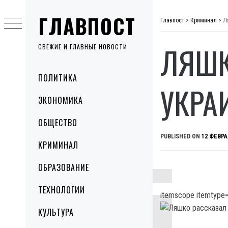
Skip
ГЛАВПОСТ
to
Главпост
>
Криминал
>
Л
content
ЛЯШК
СВЕЖИЕ И ГЛАВНЫЕ НОВОСТИ
Primary
ПОЛИТИКА
Menu
УКРА
ЭКОНОМИКА
ОБЩЕСТВО
PUBLISHED ON
12 ФЕВРА
КРИМИНАЛ
ОБРАЗОВАНИЕ
ТЕХНОЛОГИИ
itemscope itemtype=
КУЛЬТУРА