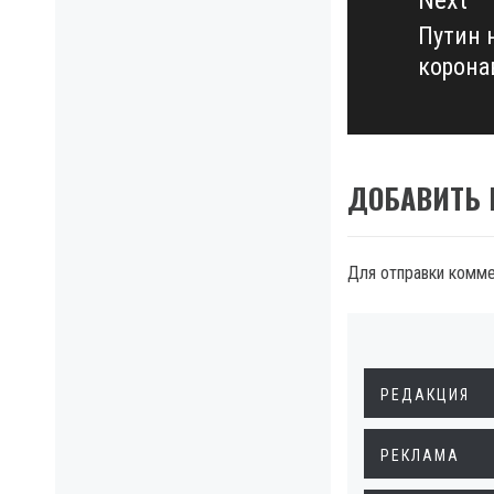
Next
Путин 
Next
корона
post:
ДОБАВИТЬ
Для отправки комм
РЕДАКЦИЯ
РЕКЛАМА