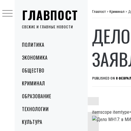
Skip
ГЛАВПОСТ
to
Главпост
>
Криминал
>
Д
content
ДЕЛО
СВЕЖИЕ И ГЛАВНЫЕ НОВОСТИ
Primary
ПОЛИТИКА
Menu
ЗАЯВ
ЭКОНОМИКА
ОБЩЕСТВО
PUBLISHED ON
8 ФЕВРАЛ
КРИМИНАЛ
ОБРАЗОВАНИЕ
ТЕХНОЛОГИИ
itemscope itemtype=
КУЛЬТУРА