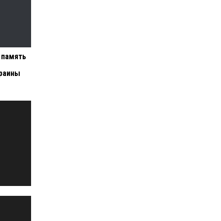
 память
краины