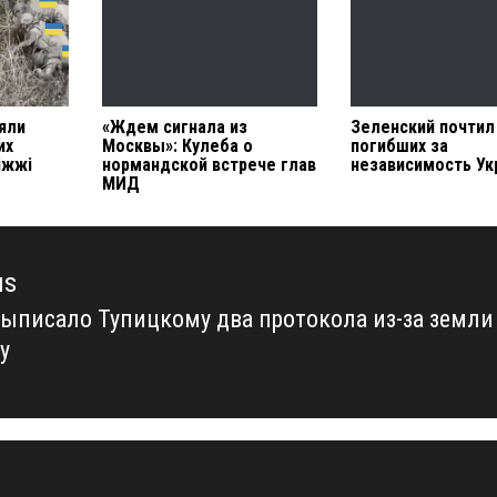
яли
«Ждем сигнала из
Зеленский почтил
их
Москвы»: Кулеба о
погибших за
іжжі
нормандской встрече глав
независимость У
МИД
us
ыписало Тупицкому два протокола из-за земли
us
у