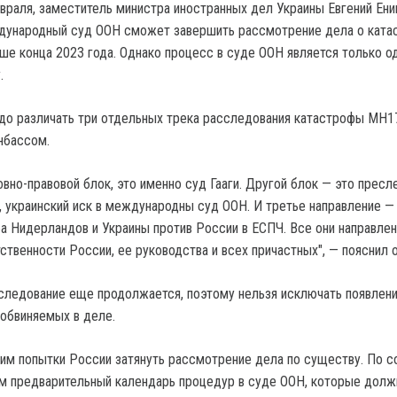
евраля, заместитель министра иностранных дел Украины Евгений Ени
ждународный суд ООН сможет завершить рассмотрение дела о ката
ше конца 2023 года. Однако процесс в суде ООН является только о
.
адо различать три отдельных трека расследования катастрофы MH1
нбассом.
вно-правовой блок, это именно суд Гааги. Другой блок — это пресл
, украинский иск в международны суд ООН. И третье направление —
а Нидерландов и Украины против России в ЕСПЧ. Все они направлен
ственности России, ее руководства и всех причастных", — пояснил о
сследование еще продолжается, поэтому нельзя исключать появлен
обвиняемых в деле.
им попытки России затянуть рассмотрение дела по существу. По 
м предварительный календарь процедур в суде ООН, которые дол