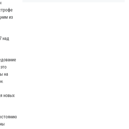
н
строфе
дним из
7 над
едование
 это
ы на
н.
ия новых
состоянию
жны