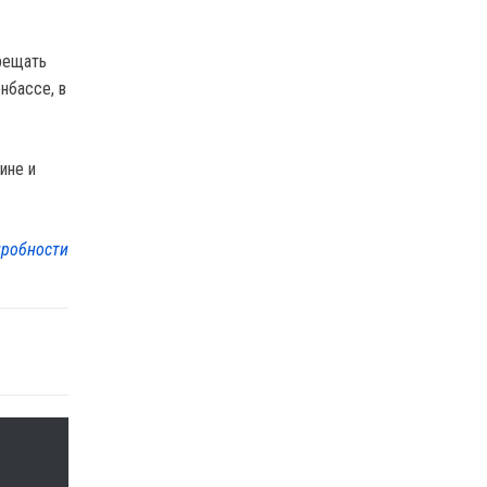
прещать
нбассе, в
ине и
робности