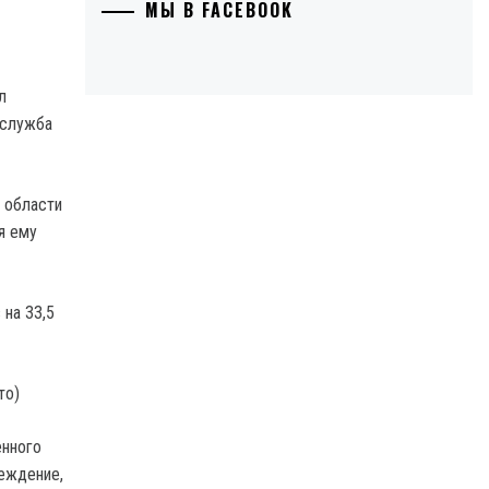
МЫ В FACEBOOK
л
-служба
 области
я ему
на 33,5
енного
реждение,