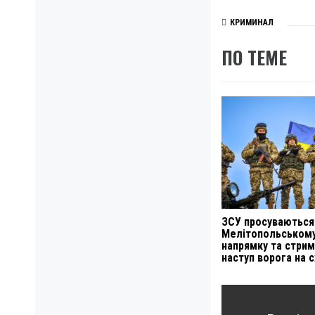
КРИМИНАЛ
ПО ТЕМЕ
ЗСУ просуваються
Мелітопольськом
напрямку та стри
наступ ворога на с
Навигация
по