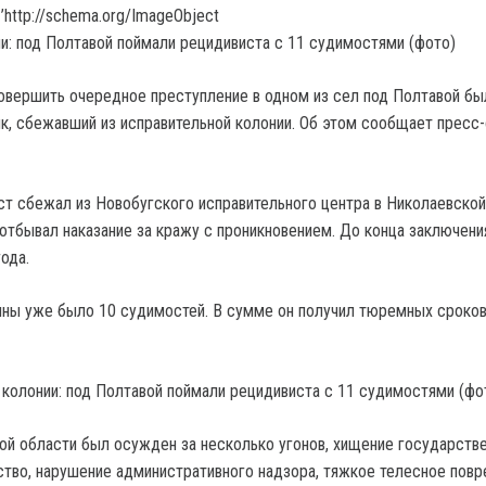
’http://schema.org/ImageObject
овершить очередное преступление в одном из сел под Полтавой бы
к, сбежавший из исправительной колонии. Об этом сообщает пресс
ст сбежал из Новобугского исправительного центра в Николаевской
 отбывал наказание за кражу с проникновением. До конца заключени
ода.
ины уже было 10 судимостей. В сумме он получил тюремных сроков 
й области был осужден за несколько угонов, хищение государств
ство, нарушение административного надзора, тяжкое телесное пов