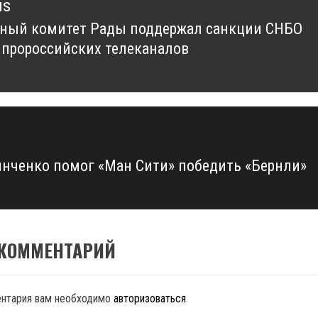
us
ный комитет Рады поддержал санкции СНБО
us
 пророссийских телеканалов
инченко помог «Ман Сити» победить «Бернли»
 КОММЕНТАРИЙ
ентария вам необходимо
авторизоваться
.