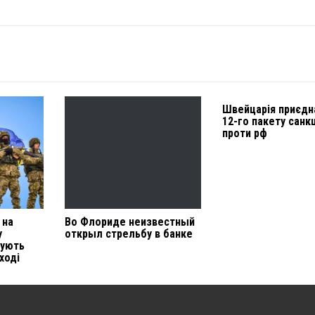
Швейцарія приєдн
12-го пакету санк
проти рф
 на
Во Флориде неизвестный
у
открыл стрельбу в банке
мують
ході