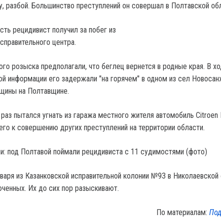
жу, разбой. Большинство преступлений он совершал в Полтавской об
ь рецидивист получил за побег из
справительного центра.
ого розыска предполагали, что беглец вернется в родные края. В х
ой информации его задержали "на горячем" в одном из сел Новоса
бщины на Полтавщине.
аз пытался угнать из гаража местного жителя автомобиль Citroen B
его к совершению других преступлений на территории области.
нваря из Казанковской исправительной колонии №93 в Николаевской
ченных. Их до сих пор разыскивают.
По материалам:
Под