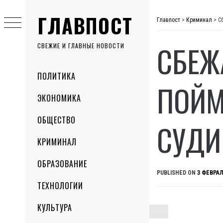
Skip
ГЛАВПОСТ
to
Главпост
>
Криминал
>
С
content
СБЕЖ
СВЕЖИЕ И ГЛАВНЫЕ НОВОСТИ
Primary
ПОЛИТИКА
Menu
ПОЙМ
ЭКОНОМИКА
ОБЩЕСТВО
СУДИ
КРИМИНАЛ
ОБРАЗОВАНИЕ
PUBLISHED ON
3 ФЕВРАЛ
ТЕХНОЛОГИИ
КУЛЬТУРА