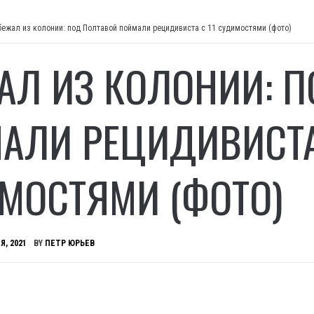
бежал из колонии: под Полтавой поймали рецидивиста с 11 судимостями (фото)
АЛ ИЗ КОЛОНИИ: 
АЛИ РЕЦИДИВИСТА
МОСТЯМИ (ФОТО)
Я, 2021
BY
ПЕТР ЮРЬЕВ