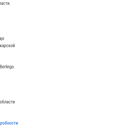
ласти.
оде
нжарской
erlingo.
 области
робности