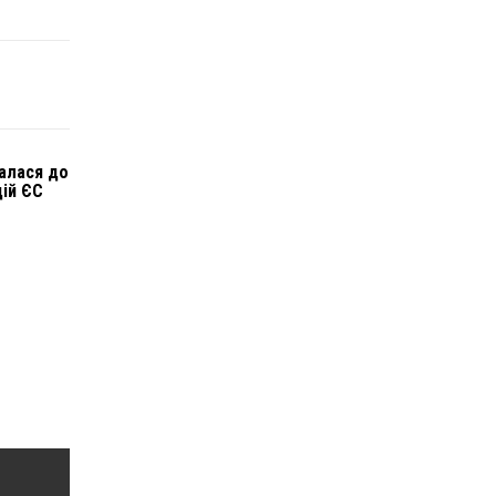
алася до
цій ЄС