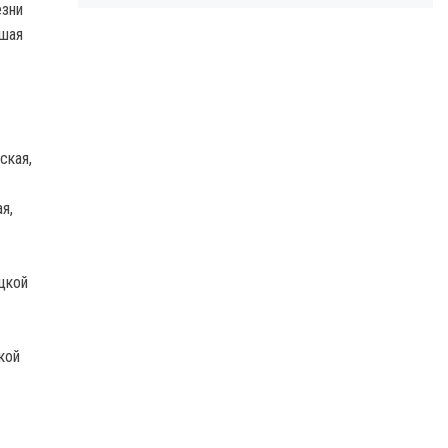
езни
дшая
ская,
я,
цкой
кой