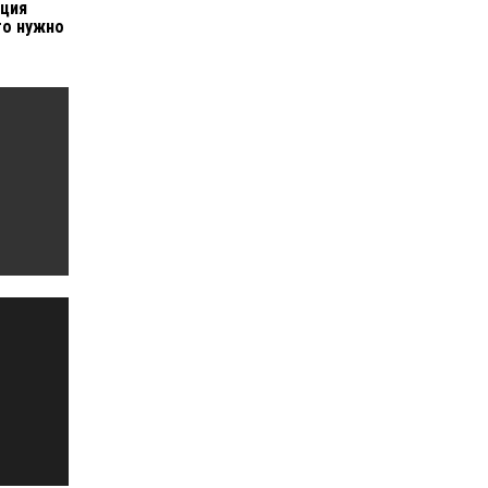
иция
го нужно