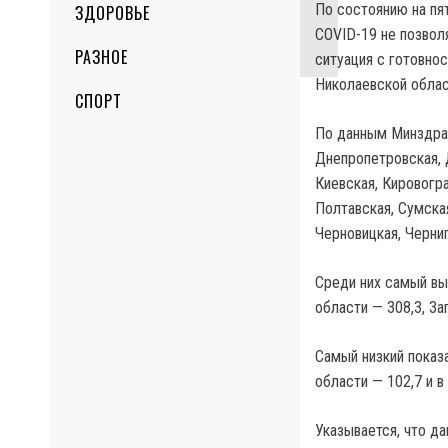
По состоянию на пя
ЗДОРОВЬЕ
COVID-19 не позвол
РАЗНОЕ
ситуация с готовно
Николаевской облас
СПОРТ
По данным Минздрав
Днепропетровская, 
Киевская, Кировогра
Полтавская, Сумская
Черновицкая, Черниг
Среди них самый вы
области — 308,3, За
Самый низкий показ
области — 102,7 и в
Указывается, что д