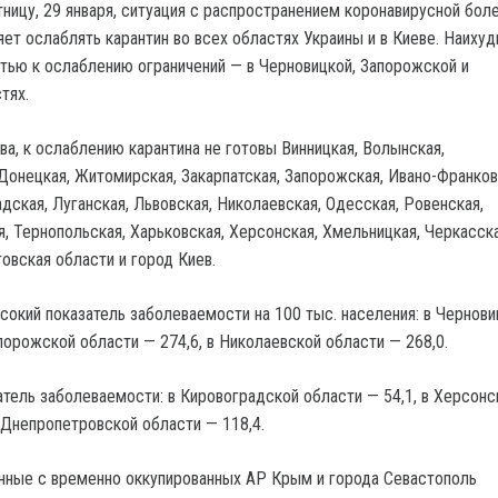
тницу, 29 января, ситуация с распространением коронавирусной бол
яет ослаблять карантин во всех областях Украины и в Киеве. Наиху
стью к ослаблению ограничений — в Черновицкой, Запорожской и
тях.
а, к ослаблению карантина не готовы Винницкая, Волынская,
Донецкая, Житомирская, Закарпатская, Запорожская, Ивано-Франков
дская, Луганская, Львовская, Николаевская, Одесская, Ровенская,
, Тернопольская, Харьковская, Херсонская, Хмельницкая, Черкасска
овская области и город Киев.
сокий показатель заболеваемости на 100 тыс. населения: в Чернови
порожской области — 274,6, в Николаевской области — 268,0.
атель заболеваемости: в Кировоградской области — 54,1, в Херсонс
 Днепропетровской области — 118,4.
анные с временно оккупированных АР Крым и города Севастополь