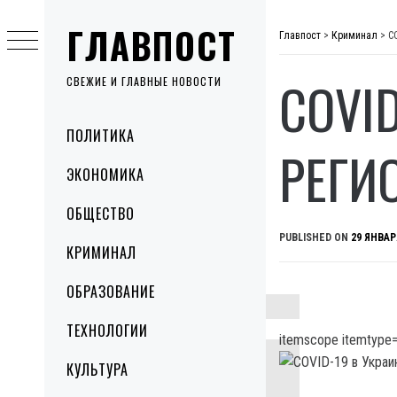
Skip
ГЛАВПОСТ
to
Главпост
>
Криминал
>
C
content
COVI
СВЕЖИЕ И ГЛАВНЫЕ НОВОСТИ
Primary
ПОЛИТИКА
Menu
РЕГИ
ЭКОНОМИКА
ОБЩЕСТВО
PUBLISHED ON
29 ЯНВАР
КРИМИНАЛ
ОБРАЗОВАНИЕ
ТЕХНОЛОГИИ
itemscope itemtype=
КУЛЬТУРА