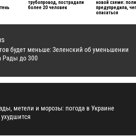
трубопровод, пострадали
новой схеме: пол
тень
более 20 человек
предупредила, че
опасаться
us
тов будет меньше: Зеленский об уменьшении
us
а Рады до 300
ады, метели и морозы: погода в Украине
 ухудшится