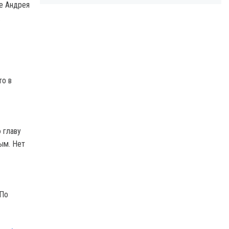
ке Андрея
.
то в
 главу
ым. Нет
 По