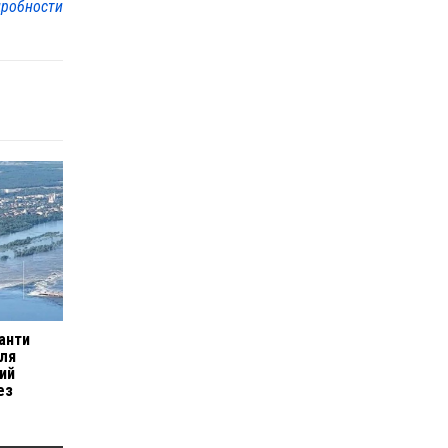
робности
анти
ля
ий
ез