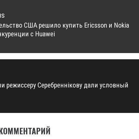
us
ельство США решило купить Ericsson и Nokia
us
нкуренции с Huawei
ии режиссеру Серебреннікову дали условный
 КОММЕНТАРИЙ