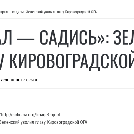
Украл — садись»: Зеленский уволил главу Кировоградской ОГА
АЛ — САДИСЬ»: З
У КИРОВОГРАДСКОЙ
 2020
BY
ПЕТР ЮРЬЕВ
’http://schema.org/ImageObject