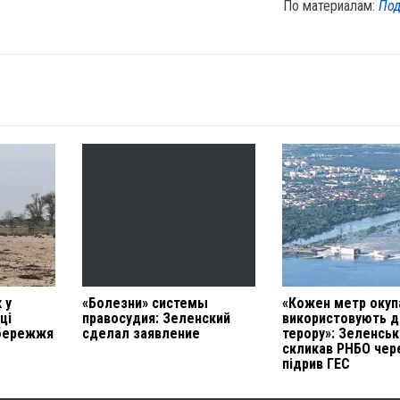
По материалам:
Под
 у
«Болезни» системы
«Кожен метр окуп
ці
правосудия: Зеленский
використовують д
збережжя
сделал заявление
терору»: Зеленськ
скликав РНБО чер
підрив ГЕС