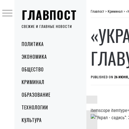
Skip
ГЛАВПОСТ
to
Главпост
>
Криминал
>
«
content
«УКР
СВЕЖИЕ И ГЛАВНЫЕ НОВОСТИ
Primary
ПОЛИТИКА
Menu
ГЛАВ
ЭКОНОМИКА
ОБЩЕСТВО
PUBLISHED ON
26 ИЮНЯ,
КРИМИНАЛ
ОБРАЗОВАНИЕ
ТЕХНОЛОГИИ
itemscope itemtype=
КУЛЬТУРА