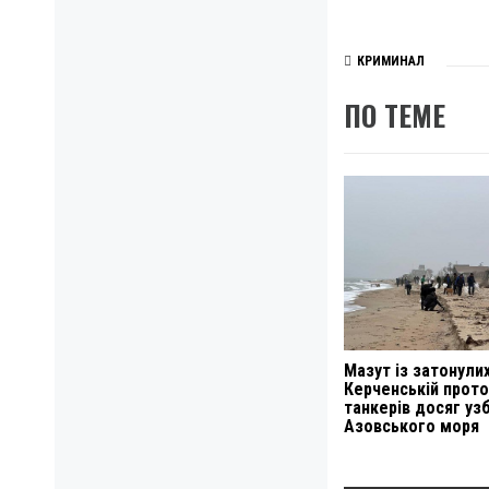
КРИМИНАЛ
ПО ТЕМЕ
Мазут із затонулих
Керченській прото
танкерів досяг у
Азовського моря