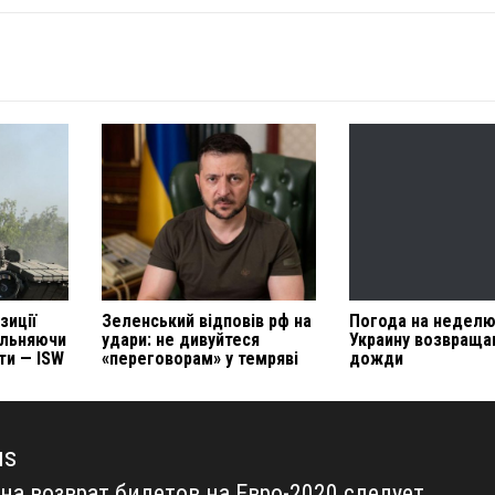
зиції
Зеленський відповів рф на
Погода на неделю
ільняючи
удари: не дивуйтеся
Украину возвраща
ти — ISW
«переговорам» у темряві
дожди
us
на возврат билетов на Евро-2020 следует