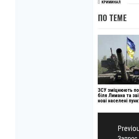
КРИМИНАЛ
ПО ТЕМЕ
ЗСУ зміцнюють по
біля Лимана та зв
нові населені пунк
Навигация
по
Previo
записям
Запрос 