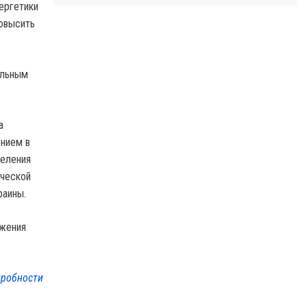
ергетики
овысить
альным
а
ением в
селения
ической
раины.
ижения
робности