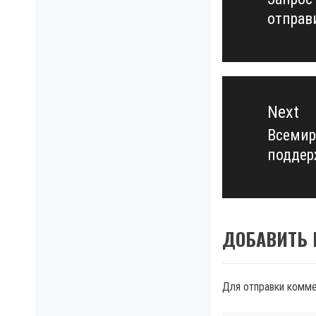
Previo
отправ
post:
Next
Всемир
Next
поддер
post:
ДОБАВИТЬ
Для отправки комм