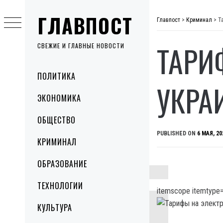
Skip
ГЛАВПОСТ
to
Главпост
>
Криминал
>
Т
content
ТАРИ
СВЕЖИЕ И ГЛАВНЫЕ НОВОСТИ
Primary
ПОЛИТИКА
Menu
УКРА
ЭКОНОМИКА
ОБЩЕСТВО
PUBLISHED ON
6 МАЯ, 20
КРИМИНАЛ
ОБРАЗОВАНИЕ
ТЕХНОЛОГИИ
itemscope itemtype=
КУЛЬТУРА