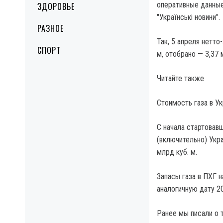
оперативные данные
ЗДОРОВЬЕ
"Українські новини".
РАЗНОЕ
Так, 5 апреля нетто
СПОРТ
м, отобрано — 3,37 м
Читайте также
Стоимость газа в У
С начала стартовавш
(включительно) Укра
млрд куб. м.
Запасы газа в ПХГ н
аналогичную дату 20
Ранее мы писали о 