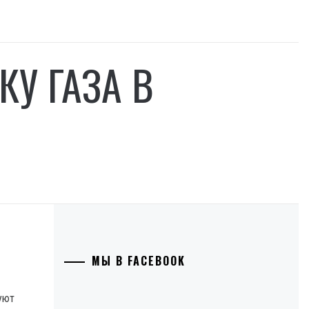
КУ ГАЗА В
МЫ В FACEBOOK
уют