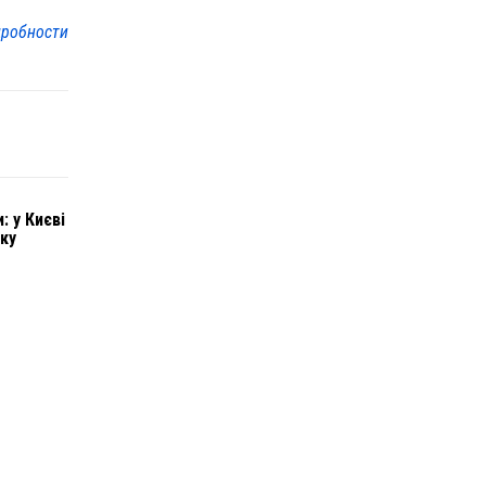
робности
: у Києві
ку