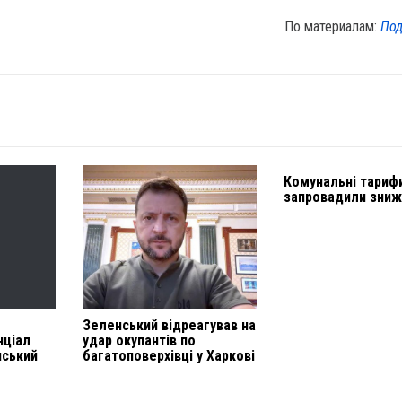
По материалам:
Под
Комунальні тарифи
запровадили зниж
Зеленський відреагував на
нціал
удар окупантів по
нський
багатоповерхівці у Харкові