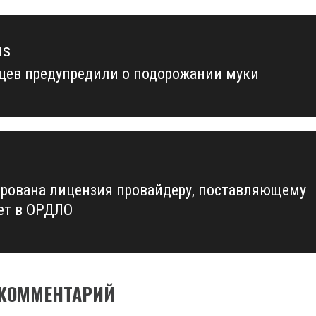
us
цев предупредили о подорожании муки
us
рована лицензия провайдеру, поставляющему
ет в ОРДЛО
 КОММЕНТАРИЙ