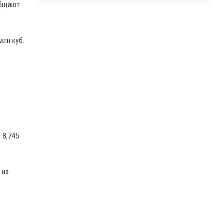
общают
млн куб.
 8,745
 на