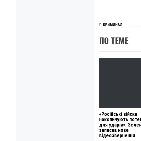
КРИМИНАЛ
ПО ТЕМЕ
«Російські війска
накопичують поте
для ударів»: Зеле
записав нове
відеозвернення