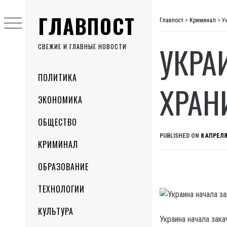
Skip
ГЛАВПОСТ
to
Главпост
>
Криминал
>
У
content
УКРА
СВЕЖИЕ И ГЛАВНЫЕ НОВОСТИ
Primary
ПОЛИТИКА
Menu
ХРАН
ЭКОНОМИКА
ОБЩЕСТВО
PUBLISHED ON
8 АПРЕЛЯ
КРИМИНАЛ
ОБРАЗОВАНИЕ
ТЕХНОЛОГИИ
КУЛЬТУРА
Украина начала зака