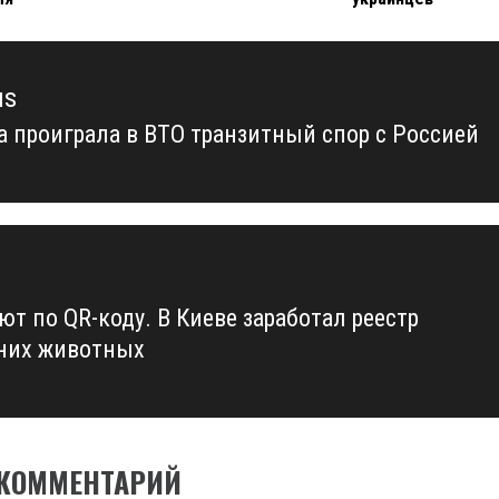
us
а проиграла в ВТО транзитный спор с Россией
us
ют по QR-коду. В Киеве заработал реестр
них животных
 КОММЕНТАРИЙ