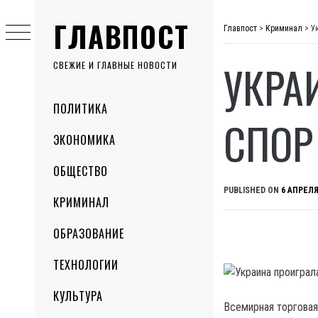
Skip
ГЛАВПОСТ
to
Главпост
>
Криминал
>
У
content
УКРА
СВЕЖИЕ И ГЛАВНЫЕ НОВОСТИ
Primary
ПОЛИТИКА
Menu
СПОР
ЭКОНОМИКА
ОБЩЕСТВО
PUBLISHED ON
6 АПРЕЛЯ
КРИМИНАЛ
ОБРАЗОВАНИЕ
ТЕХНОЛОГИИ
КУЛЬТУРА
Всемирная торговая