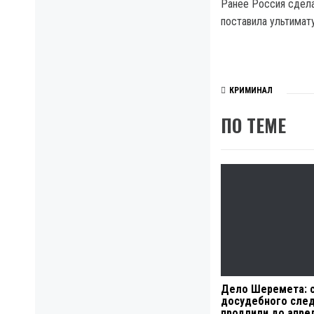
Ранее Россия сдела
поставила ультима
КРИМИНАЛ
ПО ТЕМЕ
Дело Шеремета: 
досудебного сле
продлили до апре