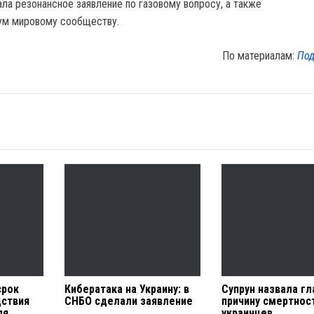
ла резонансное заявление по газовому вопросу, а также
тум мировому сообществу.
По материалам:
Под
срок
Кибератака на Украину: в
Супрун назвала г
дствия
СНБО сделали заявление
причину смертнос
ля
украинцев