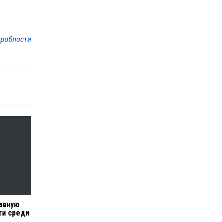
робности
лавную
ти среди