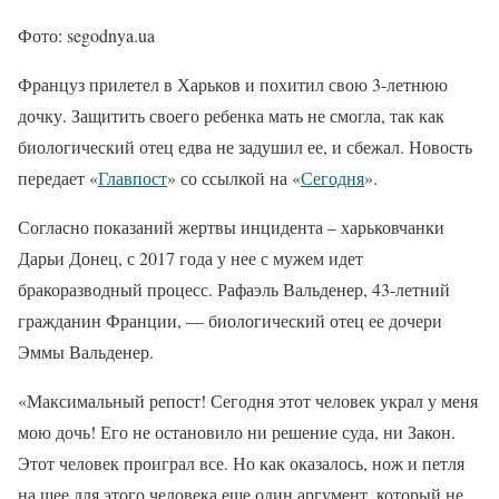
Фото: segodnya.ua
Француз прилетел в Харьков и похитил свою 3-летнюю
дочку. Защитить своего ребенка мать не смогла, так как
биологический отец едва не задушил ее, и сбежал. Новость
передает «
Главпост
» со ссылкой на «
Сегодня
».
Согласно показаний жертвы инцидента – харьковчанки
Дарьи Донец, с 2017 года у нее с мужем идет
бракоразводный процесс. Рафаэль Вальденер, 43-летний
гражданин Франции, — биологический отец ее дочери
Эммы Вальденер.
«Максимальный репост! Сегодня этот человек украл у меня
мою дочь! Его не остановило ни решение суда, ни Закон.
Этот человек проиграл все. Но как оказалось, нож и петля
на шее для этого человека еще один аргумент, который не