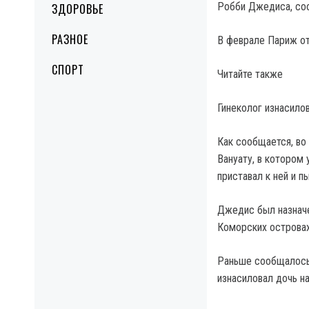
Робби Джедиса, соо
ЗДОРОВЬЕ
РАЗНОЕ
В феврале Париж от
СПОРТ
Читайте также
Гинеколог изнасило
Как сообщается, во
Вануату, в котором 
приставал к ней и п
Джедис был назначе
Коморских островах
Раньше сообщалось 
изнасиловал дочь на