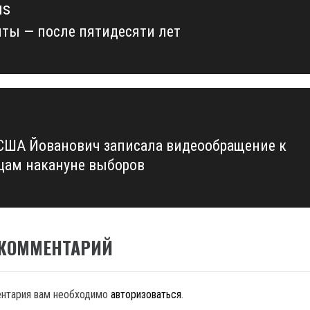
us
нты — после пятидесяти лет
us
США Йованович записала видеообращение к
цам накануне выборов
 КОММЕНТАРИЙ
ентария вам необходимо
авторизоваться
.