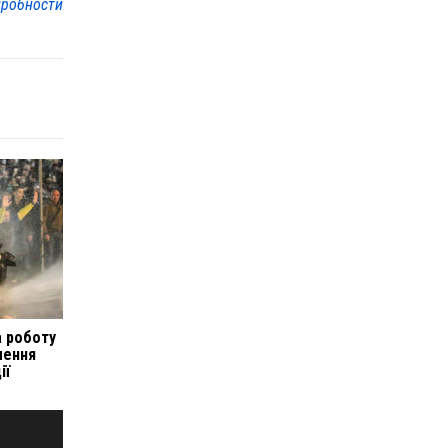
робности
а роботу
лення
ії