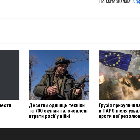
По материалам:
Под
нести
Десятки одиниць техніки
Грузія призупинил
та 700 окупантів: оновлені
в ПАРЄ після ухва
втрати росії у війні
проти неї резолюц