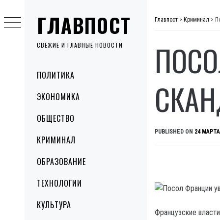
Skip
ГЛАВПОСТ
to
Главпост
>
Криминал
>
П
content
ПОСО
СВЕЖИЕ И ГЛАВНЫЕ НОВОСТИ
Primary
ПОЛИТИКА
Menu
СКАН
ЭКОНОМИКА
ОБЩЕСТВО
PUBLISHED ON
24 МАРТА
КРИМИНАЛ
ОБРАЗОВАНИЕ
ТЕХНОЛОГИИ
КУЛЬТУРА
Французские власти