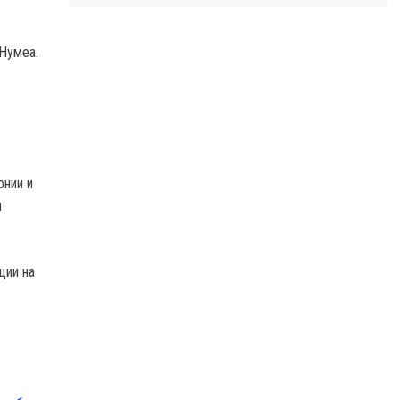
Нумеа.
онии и
л
ции на