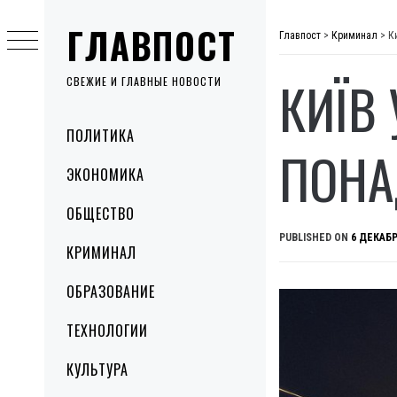
Skip
ГЛАВПОСТ
to
Главпост
>
Криминал
>
К
content
КИЇВ
СВЕЖИЕ И ГЛАВНЫЕ НОВОСТИ
Primary
ПОЛИТИКА
Menu
ПОНА
ЭКОНОМИКА
ОБЩЕСТВО
PUBLISHED ON
6 ДЕКАБР
КРИМИНАЛ
ОБРАЗОВАНИЕ
ТЕХНОЛОГИИ
КУЛЬТУРА