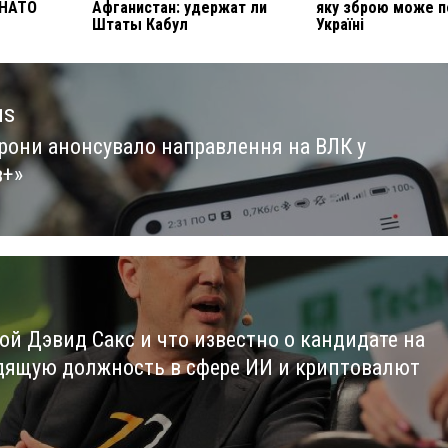
 НАТО
Афганистан: удержат ли
яку зброю може 
Штаты Кабул
Україні
us
рони анонсувало направлення на ВЛК у
us
в+»
кой Дэвид Сакс и что известно о кандидате на
дящую должность в сфере ИИ и криптовалют