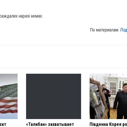
раждалих наразі немає.
По материалам:
Под
єкт
«Талибан» захватывает
Південна Корея ро