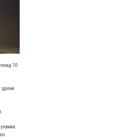
 понад 10
у дрони
.
 уламки
вої