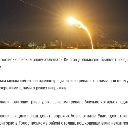
 російські війська знову атакували Київ за допомогою безпілотників,
и.
ька міська військова адміністрація, атака тривала хвилями, при цьом
окремими цілями з різних напрямків.
шували повітряну тривогу, яка загалом тривала близько чотирьох годин
рони знищили понад десять ворожих безпілотників. Унаслідок атаки
ериторію в Голосіївському районі столиці, пошкодивши вікна нежитло