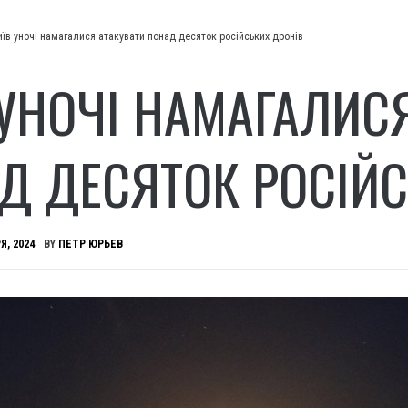
иїв уночі намагалися атакувати понад десяток російських дронів
 УНОЧІ НАМАГАЛИС
Д ДЕСЯТОК РОСІЙС
Я, 2024
BY
ПЕТР ЮРЬЕВ