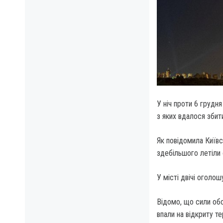
У ніч проти 6 грудня
з яких вдалося збит
Як повідомила Київс
здебільшого летіли 
У місті двічі оголо
Відомо, що сили обо
впали на відкриту т