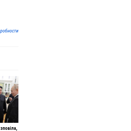
робности
зповіла,